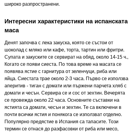
широко разпространени.
Интересни характеристики на испанската
маса
Денят започва с лека закуска, която се състои от
шоколад с мляко или кафе, торта, тартин или фритри.
Супата и закуските се сервират на обяд, около 14-15 ч.,
Когато се появи сиеста. По това време на масата се
появява ястие с гарнитура от зеленчуци, риба или
яйца. Сиестата трае около 2-3 часа. Първо се използва
аперитив - тиган с домати или пържени парчета хляб с
домати и чесън. Сервира се и сос от зехтин. Вечерята
се провежда около 22 часа. Основните съставки на
ястията са домати, чесън и зехтин. Те са включени в
почти всички ястия и понякога се използват отделно.
Популярно предястие в Испания са тапасите. Този
термин се отнася до разфасовки от риба или месо,