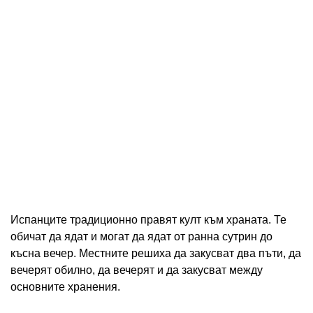
Испанците традиционно правят култ към храната. Те
обичат да ядат и могат да ядат от ранна сутрин до
късна вечер. Местните решиха да закусват два пъти, да
вечерят обилно, да вечерят и да закусват между
основните хранения.