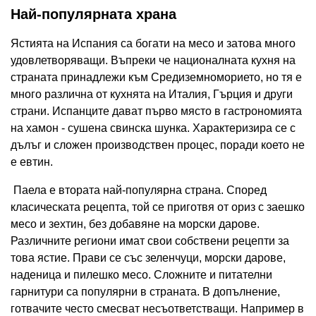
Най-популярната храна
Ястията на Испания са богати на месо и затова много
удовлетворяващи. Въпреки че националната кухня на
страната принадлежи към Средиземноморието, но тя е
много различна от кухнята на Италия, Гърция и други
страни. Испанците дават първо място в гастрономията
на хамон - сушена свинска шунка. Характеризира се с
дълъг и сложен производствен процес, поради което не
е евтин.
Паела е втората най-популярна страна. Според
класическата рецепта, той се приготвя от ориз с заешко
месо и зехтин, без добавяне на морски дарове.
Различните региони имат свои собствени рецепти за
това ястие. Прави се със зеленчуци, морски дарове,
наденица и пилешко месо. Сложните и питателни
гарнитури са популярни в страната. В допълнение,
готвачите често смесват несъответстващи. Например в