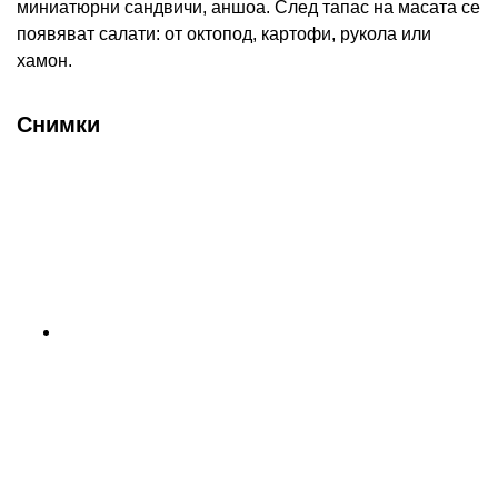
миниатюрни сандвичи, аншоа. След тапас на масата се
появяват салати: от октопод, картофи, рукола или
хамон.
Снимки