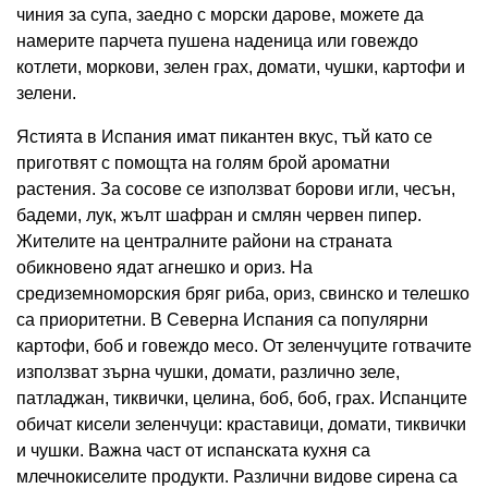
чиния за супа, заедно с морски дарове, можете да
намерите парчета пушена наденица или говеждо
котлети, моркови, зелен грах, домати, чушки, картофи и
зелени.
Ястията в Испания имат пикантен вкус, тъй като се
приготвят с помощта на голям брой ароматни
растения. За сосове се използват борови игли, чесън,
бадеми, лук, жълт шафран и смлян червен пипер.
Жителите на централните райони на страната
обикновено ядат агнешко и ориз. На
средиземноморския бряг риба, ориз, свинско и телешко
са приоритетни. В Северна Испания са популярни
картофи, боб и говеждо месо. От зеленчуците готвачите
използват зърна чушки, домати, различно зеле,
патладжан, тиквички, целина, боб, боб, грах. Испанците
обичат кисели зеленчуци: краставици, домати, тиквички
и чушки. Важна част от испанската кухня са
млечнокиселите продукти. Различни видове сирена са