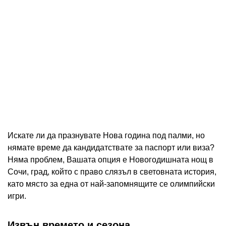
Искате ли да празнувате Нова година под палми, но
нямате време да кандидатствате за паспорт или виза?
Няма проблем, Вашата опция е Новогодишната нощ в
Сочи, град, който с право слязъл в световната история,
като място за една от най-запомнящите се олимпийски
игри.
Извън времето и сезона