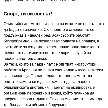
Спорт, ти си светът!
Олимпийските мотове и с края на игрите не преставаха
да бъдат от значение. Склоновете и склоновете се
поддържат в идеален ред, асансьорите работят
безпроблемно и не позволяват появата на опашки, а
системите за изкуствено снегопочистване защитават
феновете на зимните спортове дори в случай на
необичайно топла зима.
За тези, които за първи път се опитват, инструктори
работят в Красная поляна и специални «зелен» пътеки
за начинаещи. По-напредналите скиори могат да
опитат късмета си и да се осмелят да завладеят
олимпийската дистанция. Наемът на екипировка е
организиран перфектно и всеки, който планира да
посрещне Нова година в Сочи на ски пистата, няма да
трябва да носи обемно оборудване.