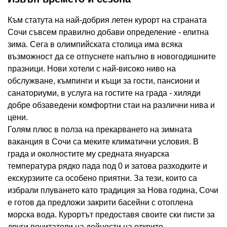
Към статута на най-добрия летен курорт на страната
Сочи съвсем правилно добави определение - елитна
зима. Сега в олимпийската столица има всяка
възможност да се отпуснете напълно в новогодишните
празници. Нови хотели с най-високо ниво на
обслужване, къмпинги и къщи за гости, пансиони и
санаториуми, в услуга на гостите на града - хиляди
добре обзаведени комфортни стаи на различни нива и
цени.
Голям плюс в полза на прекарването на зимната
ваканция в Сочи са меките климатични условия. В
града и околностите му средната януарска
температура рядко пада под 0 и затова разходките и
екскурзиите са особено приятни. За тези, които са
избрали плуването като традиция за Нова година, Сочи
е готов да предложи закрити басейни с отоплена
морска вода. Курортът предоставя своите ски писти за
други почитатели на дейности на открито..