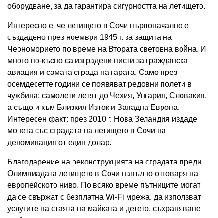
оборудване, за да гарантира сигурността на летището.
Интересно е, че летището в Сочи първоначално е
създадено през ноември 1945 г. за защита на
Черноморието по време на Втората световна война. И
много по-късно са изградени писти за гражданска
авиация и самата сграда на гарата. Само през
осемдесетте години се появяват редовни полети в
чужбина: самолети летят до Чехия, Унгария, Словакия,
а също и към Близкия Изток и Западна Европа.
Интересен факт: през 2010 г. Нова Зеландия издаде
монета със сградата на летището в Сочи на
деноминация от един долар.
Благодарение на реконструкцията на сградата преди
Олимпиадата летището в Сочи напълно отговаря на
европейското ниво. По всяко време пътниците могат
да се свържат с безплатна Wi-Fi мрежа, да използват
услугите на стаята на майката и детето, съхраняване