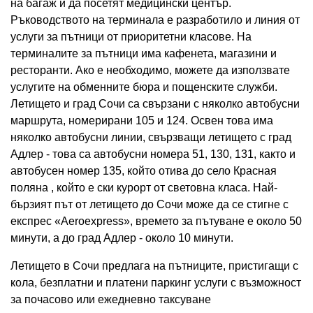
на багаж и да посетят медицински център.
Ръководството на терминала е разработило и линия от
услуги за пътници от приоритетни класове. На
терминалите за пътници има кафенета, магазини и
ресторанти. Ако е необходимо, можете да използвате
услугите на обменните бюра и пощенските служби.
Летището и град Сочи са свързани с няколко автобусни
маршрута, номерирани 105 и 124. Освен това има
няколко автобусни линии, свързващи летището с град
Адлер - това са автобусни номера 51, 130, 131, както и
автобусен номер 135, който отива до село Красная
поляна , който е ски курорт от световна класа. Най-
бързият път от летището до Сочи може да се стигне с
експрес «Aeroexpress», времето за пътуване е около 50
минути, а до град Адлер - около 10 минути.
Летището в Сочи предлага на пътниците, пристигащи с
кола, безплатни и платени паркинг услуги с възможност
за почасово или ежедневно таксуване