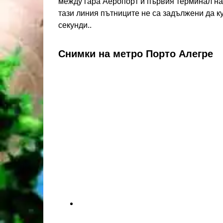
между гара Аеропорт и първия терминал н
тази линия пътниците не са задължени да к
секунди..
Снимки на метро Порто Алегре