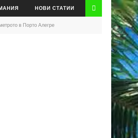
РМАНИЯ
НОВИ СТАТИИ
 метрото в Порто Алегре
АДЕН
РТ