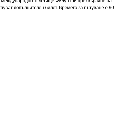
а международното летище Филу. При прехвърляне на
упуват допълнителен билет. Времето за пътуване е 90