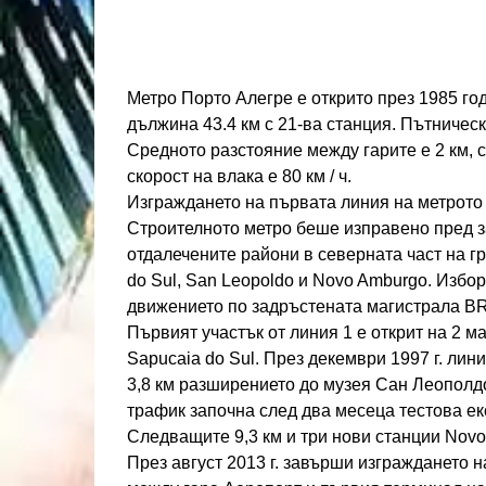
Метро Порто Алегре е открито през 1985 год
дължина 43.4 км с 21-ва станция. Пътническ
Средното разстояние между гарите е 2 км, с
скорост на влака е 80 км / ч.
Изграждането на първата линия на метрото 
Строителното метро беше изправено пред з
отдалечените райони в северната част на гр
do Sul, San Leopoldo и Novo Amburgo. Избо
движението по задръстената магистрала BR
Първият участък от линия 1 е открит на 2 м
Sapucaia do Sul. През декември 1997 г. лин
3,8 км разширението до музея Сан Леополд
трафик започна след два месеца тестова е
Следващите 9,3 км и три нови станции Novo 
През август 2013 г. завърши изграждането