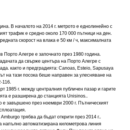
ина. В началото на 2014 г. метрото е еднолинейно с
ият трафик е средно около 170 000 пътници на ден.
редната скорост на влака е 50 км / ч, максималната
в Порто Алегре е започнато през 1980 година.
адачата да свърже центъра на Порто Алегре с
ада. както и предградията: Canoas, Esteio, Sapusaya
рът на тази посока беше направен за улесняване на
-116.
арт 1985 г. между централния публичен пазар и гарите
ията е разширена до станцията Unisinos..
о е завършено през ноември 2000 г. Пътническият
ксплоатация.
Amburgo трябва да бъдат открити през 2014 г..
 на напълно автоматизирана километрова линия