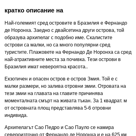
кратко описание на
Най-големият сред островите в Бразилия е Фернандо
де Норонха. Заедно с двайсетина други острова, той
образува архипелаг с подобно име. Скалистите
острови са малки, но са много популярни сред
туристите. Плажовете на Фернандо Де Норонха са сред
най-атрактивните места за почивка. Тези острови в
Бразилия имат невероятна красота..
Екзотичен и опасен остров е остров Змия. Той е с
малки размери, но залива отровни змии. Отровата на
тези змии на главата на главите причинява
моменталната смърт на живата тъкан. За 1 квадрат. м
от островната площ представлява 5-6 отровни
индивида.
Архипелагът Сао Педро и Сао Пауло се намира
североизточно от Фернандо де Норонха и е на 625 км