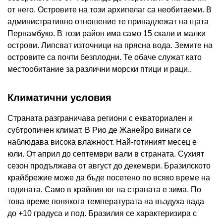
от него. Островите на този архипелаг са необитаеми. В
административно отношение те принадлежат на щата
Пернамбуко. В този район има само 15 скали и малки
острови. Липсват източници на прясна вода. Земите на
островите са почти безплодни. Те обаче служат като
местообитание за различни морски птици и раци..
Климатични условия
Страната разграничава региони с екваториален и
субтропичен климат. В Рио де Жанейро винаги се
наблюдава висока влажност. Най-готиният месец е
юли. От април до септември вали в страната. Сухият
сезон продължава от август до декември. Бразилското
крайбрежие може да бъде посетено по всяко време на
годината. Само в крайния юг на страната е зима. По
това време понякога температурата на въздуха пада
до +10 градуса и под. Бразилия се характеризира с