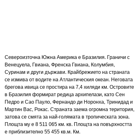
Североизточна Южна Америка е Бразилия. Граничи с
Венецуела, Гвиана, Френска Гвиана, Колумбия,
Суринам и други държави. Крайбрежието на страната
се измива от водите на Атлантическия океан. Неговата
брегова ивица се простира на 7,4 хиляди км. Островите
в Бразилия формират редица архипелази, като Сен
Педро и Сао Пауло, Фернандо ди Норонха, Тринидад и
Мартин Вас, Рокас. Страната заема огромна територия,
затова се смята за най-голямата в тропическата зона.
Площта му е 8 511 065 км. кв. Площта на повърхността
е приблизително 55 455 кв.м. Км.