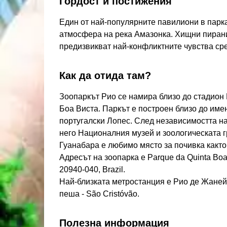
Гордост и постижения
Един от най-популярните павилиони в парк
атмосфера на река Амазонка. Хищни пирани
предизвикват най-конфликтните чувства сре
Как да отида там?
Зоопаркът Рио се намира близо до стадион
Боа Виста. Паркът е построен близо до имен
португалски Лопес. След независимостта н
него Националния музей и зоологическата г
Гуанабара е любимо място за почивка както 
Адресът на зоопарка е Parque da Quinta Boa V
20940-040, Brazil.
Най-близката метростанция е Рио де Жанейр
пеша - São Cristóvão.
Полезна информация