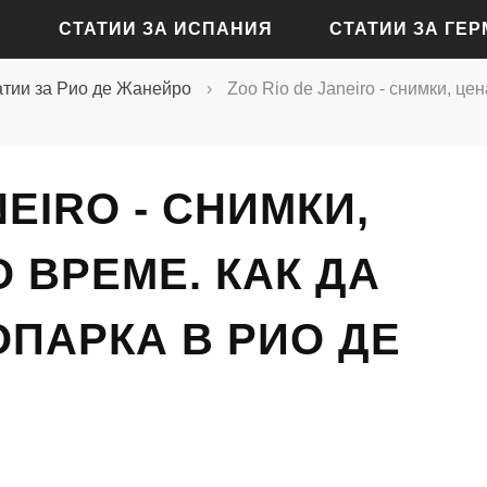
СТАТИИ ЗА ИСПАНИЯ
СТАТИИ ЗА ГЕ
атии за Рио де Жанейро
›
Zoo Rio de Janeiro - снимки, це
СТАТИИ ЗА АЛИКАНТЕ
СТАТИИ ЗА БАДЕН-Б
СТАТИИ ЗА БАРСЕЛОНА
СТАТИИ ЗА БЕРЛИН
NEIRO - СНИМКИ,
СТАТИИ ЗА МАДРИД
СТАТИИ ЗА КЬОЛН
 ВРЕМЕ. КАК ДА
СТАТИИ ЗА СЕВИЛЯ
СТАТИИ ЗА ДРЕЗДЕН
СТАТИИ ЗА ВАЛЕНСИЯ
СТАТИИ ЗА ФРАНКФУ
ОПАРКА В РИО ДЕ
СТАТИИ ЗА ХАМБУРГ
СТАТИИ ЗА МЮНХЕН