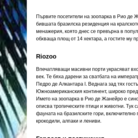
Първите посетители на зоопарка в Рио де Ж
бившата бразилска резиденция на кралскот
менажерия, която днес се превърна в попул
обхваща площ от 14 хектара, а гостите му 
Riozoo
Впечатляващи масивни порти украсяват вхо
век. Те бяха дарени за сватбата на импера
Педро де Алкантара I. Веднага зад тях гост
Южноамериканския континент, широко предс
Името на зоопарка в Рио де Жанейро е сино
описва тропическите птици и животни. Тук 
фауната на бразилските гори, включително 
крокодили, алпаки и лениви.