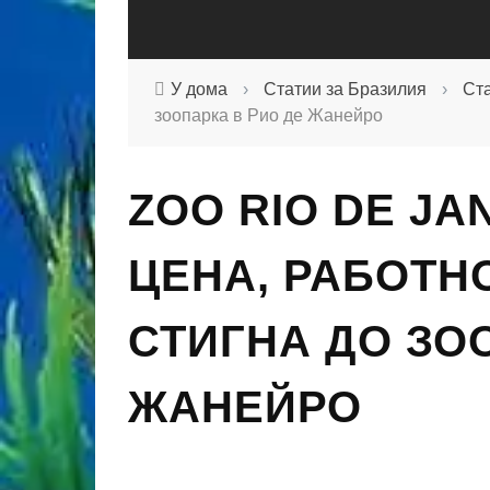
У дома
›
Статии за Бразилия
›
Ст
зоопарка в Рио де Жанейро
ZOO RIO DE JA
ЦЕНА, РАБОТНО
СТИГНА ДО ЗО
ЖАНЕЙРО