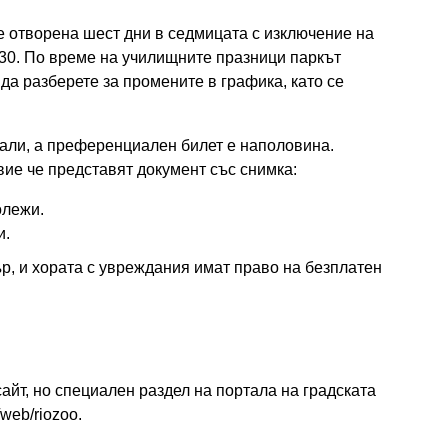
е отворена шест дни в седмицата с изключение на
6.30. По време на училищните празници паркът
 да разберете за промените в графика, като се
еали, а преференциален билет е наполовина.
вие че представят документ със снимка:
олежи.
и.
р, и хората с увреждания имат право на безплатен
йт, но специален раздел на портала на градската
/web/riozoo.