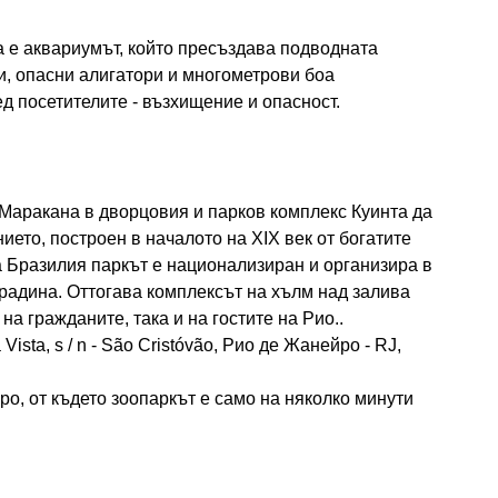
а е аквариумът, който пресъздава подводната
, опасни алигатори и многометрови боа
д посетителите - възхищение и опасност.
 Маракана в дворцовия и парков комплекс Куинта да
ието, построен в началото на XIX век от богатите
а Бразилия паркът е национализиран и организира в
радина. Оттогава комплексът на хълм над залива
на гражданите, така и на гостите на Рио..
ista, s / n - São Cristóvão, Рио де Жанейро - RJ,
о, от където зоопаркът е само на няколко минути