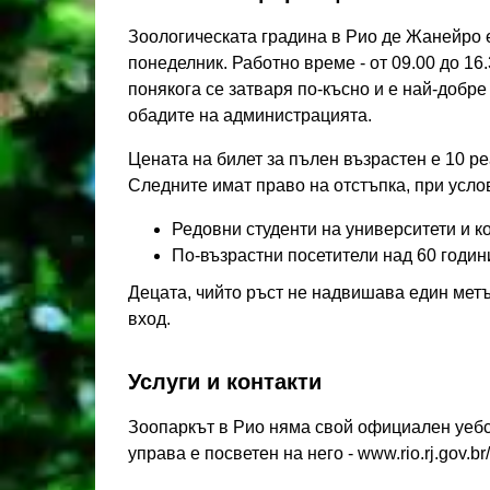
Зоологическата градина в Рио де Жанейро 
понеделник. Работно време - от 09.00 до 1
понякога се затваря по-късно и е най-добре
обадите на администрацията.
Цената на билет за пълен възрастен е 10 р
Следните имат право на отстъпка, при усло
Редовни студенти на университети и к
По-възрастни посетители над 60 годин
Децата, чийто ръст не надвишава един метъ
вход.
Услуги и контакти
Зоопаркът в Рио няма свой официален уебса
управа е посветен на него - www.rio.rj.gov.br