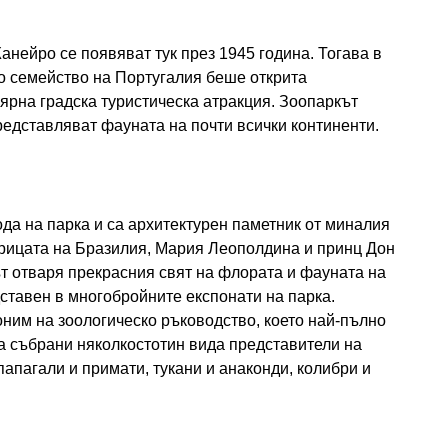
анейро се появяват тук през 1945 година. Тогава в
о семейство на Португалия беше открита
ярна градска туристическа атракция. Зоопаркът
представляват фауната на почти всички континенти.
да на парка и са архитектурен паметник от миналия
трицата на Бразилия, Мария Леополдина и принц Дон
ът отваря прекрасния свят на флората и фауната на
тавен в многобройните експонати на парка.
ним на зоологическо ръководство, което най-пълно
са събрани няколкостотин вида представители на
папагали и примати, тукани и анаконди, колибри и