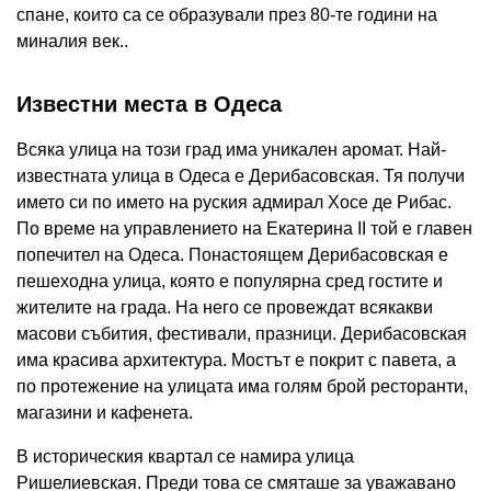
спане, които са се образували през 80-те години на
миналия век..
Известни места в Одеса
Всяка улица на този град има уникален аромат. Най-
известната улица в Одеса е Дерибасовская. Тя получи
името си по името на руския адмирал Хосе де Рибас.
По време на управлението на Екатерина II той е главен
попечител на Одеса. Понастоящем Дерибасовская е
пешеходна улица, която е популярна сред гостите и
жителите на града. На него се провеждат всякакви
масови събития, фестивали, празници. Дерибасовская
има красива архитектура. Мостът е покрит с павета, а
по протежение на улицата има голям брой ресторанти,
магазини и кафенета.
В историческия квартал се намира улица
Ришелиевская. Преди това се смяташе за уважавано