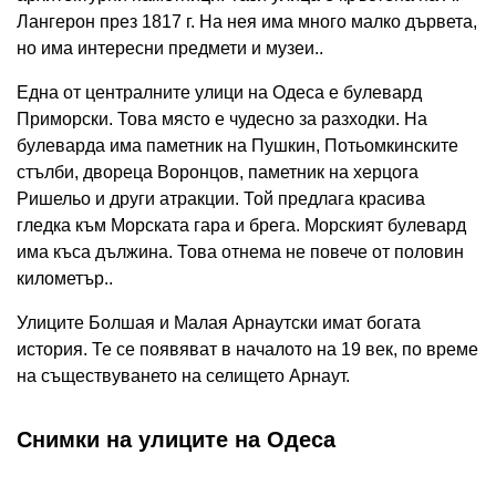
Лангерон през 1817 г. На нея има много малко дървета,
но има интересни предмети и музеи..
Една от централните улици на Одеса е булевард
Приморски. Това място е чудесно за разходки. На
булеварда има паметник на Пушкин, Потьомкинските
стълби, двореца Воронцов, паметник на херцога
Ришельо и други атракции. Той предлага красива
гледка към Морската гара и брега. Морският булевард
има къса дължина. Това отнема не повече от половин
километър..
Улиците Болшая и Малая Арнаутски имат богата
история. Те се появяват в началото на 19 век, по време
на съществуването на селището Арнаут.
Снимки на улиците на Одеса