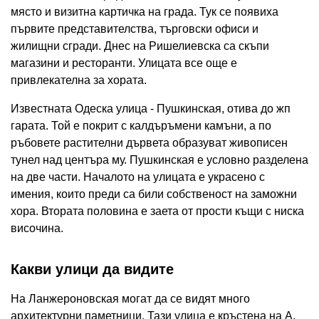
място и визитна картичка на града. Тук се появиха
първите представителства, търговски офиси и
жилищни сгради. Днес на Ришелиевска са скъпи
магазини и ресторанти. Улицата все още е
привлекателна за хората.
Известната Одеска улица - Пушкинская, отива до жп
гарата. Той е покрит с калдъръмени камъни, а по
ръбовете растителни дървета образуват живописен
тунел над центъра му. Пушкинская е условно разделена
на две части. Началото на улицата е украсено с
имения, които преди са били собственост на заможни
хора. Втората половина е заета от прости къщи с ниска
височина.
Какви улици да видите
На Ланжероновская могат да се видят много
архитектурни паметници. Тази улица е кръстена на А.