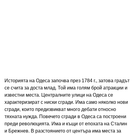
Историята на Одеса започва през 1784 г., затова градът
се счита за доста млад. Той има голям брой атракции и
известни места. Централните улици на Одеса се
характеризират с ниски сгради. Има само няколко нови
сгради, които предизвикват много дебати относно
тяхната нужда. Повечето сгради в Одеса са построени
преди революцията. Има и къщи от епохата на Сталин
и Брежнев. В разстоянието от центъра има места за