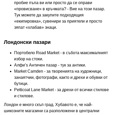
пробие пъпа ви или просто да се оправи
«провисване» в кръчмата? - Вие на този пазар.
Тук можете да закупите подходящия
«екипировка», сувенири за приятели и просто
зяпат «хлабав» знаци.
Лондонски пазари
Портобело Road Market - в събота максималният
избор на стоки.
Алфи’s Античен пазар - тук за антики.
Market Camden - за творенията на художници,
занаятчии, фотографи, както и дрехи и обувки от
бутици.
Petticoat Lane Market - за дрехи от всички стилове
и стилове.
Лондон е много скъп град. Хубавото е, че най-
шикозните магазини са разположени в централни