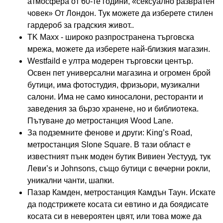
атмосфера от 60-те години, «сексуално развратен
човек» От Лондон. Тук можете да изберете стилен
гардероб за градския живот..
TK Maxx - широко разпространена търговска
мрежа, можете да изберете най-близкия магазин.
Westfaild е ултра модерен търговски център.
Освен пет универсални магазина и огромен брой
бутици, има фотостудия, фризьори, музикални
салони. Има не само киносалони, ресторанти и
заведения за бързо хранене, но и библиотека.
Пътуване до метростанция Wood Lane.
За подземните фенове и други: King’s Road,
метростанция Slone Square. В тази област е
известният пънк моден бутик Вивиен Уестууд, тук
Леви’s и Johnsons, също бутици с вечерни рокли,
уникални чанти, шапки.
Пазар Камден, метростанция Камдън Таун. Искате
да подстрижете косата си евтино и да боядисате
косата си в невероятен цвят, или това може да