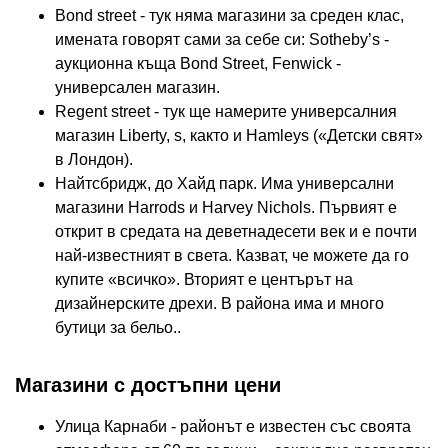
Bond street - тук няма магазини за среден клас,
имената говорят сами за себе си: Sotheby’s -
аукционна къща Bond Street, Fenwick -
универсален магазин.
Regent street - тук ще намерите универсалния
магазин Liberty, s, както и Hamleys («Детски свят»
в Лондон).
Найтсбридж, до Хайд парк. Има универсални
магазини Harrods и Harvey Nichols. Първият е
открит в средата на деветнадесети век и е почти
най-известният в света. Казват, че можете да го
купите «всичко». Вторият е центърът на
дизайнерските дрехи. В района има и много
бутици за бельо..
Магазини с достъпни цени
Улица Карнаби - районът е известен със своята