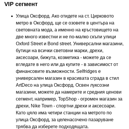
VIP сегмент
Улица Оксфорд. Ако отидете на ст. Цирковото
метро в Оксфорд, ще се озовете в центъра на
световната мода, а именно на кръстовището на
две много известни и не по-малко скъпи улици
Oxford Street и Bond street. Универсални магазини,
бутици на всички световни марки, дрехи,
аксесоари, бижута, козметика - можете да се
вгледате в него или да купите - в зависимост от
финансовите възможности. Selfridges е
универсален магазин в красивата сграда в стил
ArtDeco на улица Оксфорд. Освен луксозни
магазини, можете да намерите и средния ценови
сегмент, например, TopShop - огромен магазин за
дрехи, Nike Town - спортни дрехи и аксесоари.
Като цяло има четири станции на метрото по
улица Оксфорд, за целенасочено пазаруване
трябва да изберете подходящата.