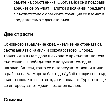
ръцете на собственика. Сбогувайки се и поздрави,
арабите се ръкуват. Напитки и всякакви предмети
в съответствие с арабските традиции се вземат и
предават само с дясната ръка.
Две страсти
Основното забавление сред жителите на страната са
състезанията с камили и соколарството. Според
традицията в ОАЕ дори шейховете присъстват на тези
състезания, а победителите получават солидни
награди. За тези, които се интересуват от ловни птици,
в района на Ал Маркад близо до Дубай е открит център,
където соколите се отглеждат и продават. Туристите ще
се интересуват от музей, посветен на лов.
Снимки