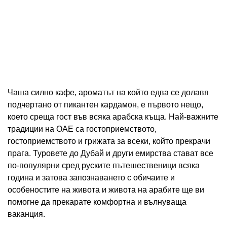
Чаша силно кафе, ароматът на който едва се долавя
подчертано от пикантен кардамон, е първото нещо,
което среща гост във всяка арабска къща. Най-важните
традиции на ОАЕ са гостоприемството,
гостоприемството и грижата за всеки, който прекрачи
прага. Туровете до Дубай и други емирства стават все
по-популярни сред руските пътешественици всяка
година и затова запознаването с обичаите и
особеностите на живота и живота на арабите ще ви
помогне да прекарате комфортна и вълнуваща
ваканция.