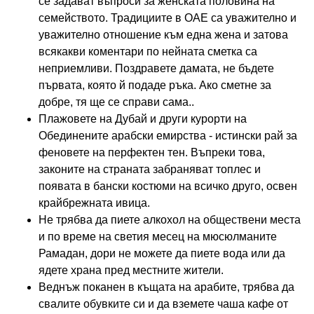
се задават въпроси за женската половина на
семейството. Традициите в ОАЕ са уважително и
уважително отношение към една жена и затова
всякакви коментари по нейната сметка са
неприемливи. Поздравете дамата, не бъдете
първата, която й подаде ръка. Ако сметне за
добре, тя ще се справи сама..
Плажовете на Дубай и други курорти на
Обединените арабски емирства - истински рай за
феновете на перфектен тен. Въпреки това,
законите на страната забраняват топлес и
появата в бански костюми на всичко друго, освен
крайбрежната ивица.
Не трябва да пиете алкохол на обществени места
и по време на светия месец на мюсюлманите
Рамадан, дори не можете да пиете вода или да
ядете храна пред местните жители.
Веднъж поканен в къщата на арабите, трябва да
свалите обувките си и да вземете чаша кафе от