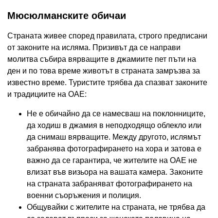
Мюсюлманските обичаи
Страната живее според правилата, строго предписани
от законите на исляма. Призивът да се направи
молитва събира вярващите в джамиите пет пъти на
ден и по това време животът в страната замръзва за
известно време. Туристите трябва да спазват законите
и традициите на ОАЕ:
Не е обичайно да се намесваш на поклонниците,
да ходиш в джамия в неподходящо облекло или
да снимаш вярващите. Между другото, ислямът
забранява фотографирането на хора и затова е
важно да се гарантира, че жителите на ОАЕ не
влизат във визьора на вашата камера. Законите
на страната забраняват фотографирането на
военни съоръжения и полиция.
Общувайки с жителите на страната, не трябва да