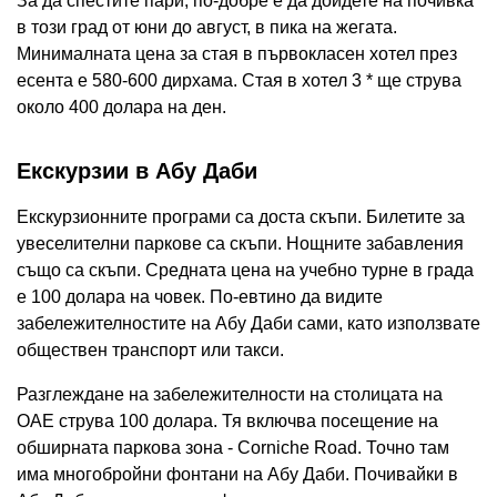
За да спестите пари, по-добре е да дойдете на почивка
в този град от юни до август, в пика на жегата.
Минималната цена за стая в първокласен хотел през
есента е 580-600 дирхама. Стая в хотел 3 * ще струва
около 400 долара на ден.
Екскурзии в Абу Даби
Екскурзионните програми са доста скъпи. Билетите за
увеселителни паркове са скъпи. Нощните забавления
също са скъпи. Средната цена на учебно турне в града
е 100 долара на човек. По-евтино да видите
забележителностите на Абу Даби сами, като използвате
обществен транспорт или такси.
Разглеждане на забележителности на столицата на
ОАЕ струва 100 долара. Тя включва посещение на
обширната паркова зона - Corniche Road. Точно там
има многобройни фонтани на Абу Даби. Почивайки в