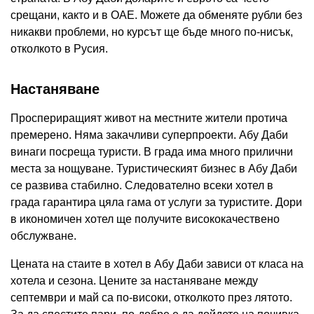
срещани, както и в ОАЕ. Можете да обменяте рубли без
никакви проблеми, но курсът ще бъде много по-нисък,
отколкото в Русия.
Настаняване
Проспериращият живот на местните жители протича
премерено. Няма закачливи суперпроекти. Абу Даби
винаги посреща туристи. В града има много прилични
места за нощуване. Туристическият бизнес в Абу Даби
се развива стабилно. Следователно всеки хотел в
града гарантира цяла гама от услуги за туристите. Дори
в икономичен хотел ще получите висококачествено
обслужване.
Цената на стаите в хотел в Абу Даби зависи от класа на
хотела и сезона. Цените за настаняване между
септември и май са по-високи, отколкото през лятото.