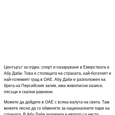
Центърът за отдих, спорт и пазаруване в Емирствата е
Абу Даби. Това е столицата на страната, най-богатият и
най-големият град в ОАЕ. Абу Даби е разположен на
брега на Персийския залив, има живописни оазиси,
пясъци и скални равнини.
Можете да дойдете в ОАЕ с всяка валута на света. Там
можете лесно да го обменяте за националните пари на
страната. В Абу Даби доларите и еврото са често