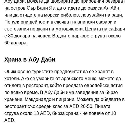
Абу Даби, можете да шофирате до природния резерват
на остров Сър Бани Яз, да отидете до оазиса Ал Айн
или да отидете на морски риболов, ловувайки на раци.
Популярни дейности включват планински сафари и
състезания по дюни на мотоциклети. Цената на сафари
е 80 долара на човек. Водните паркове струват около
60 долара.
Храна в Абу Даби
Обикновено туристите предпочитат да се хранят в
хотели. Ако се уморите от арабското меню, можете да
отидете в ресторант, който предлага европейски ястия
по всяко време. В Абу Даби има заведения за бързо
хранене, Макдоналдс и пицарии. Можете да обядвате в
ресторант със среден клас за AED 20-50. Пицата
струва около 13 AED, бърза храна - не повече от 10
AED.