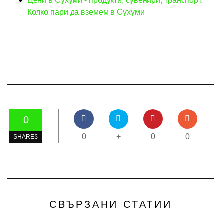
Цени в Сухуми - продукти, сувенири, транспорт.
Колко пари да вземем в Сухуми
0
0
+
0
0
SHARES
СВЪРЗАНИ СТАТИИ