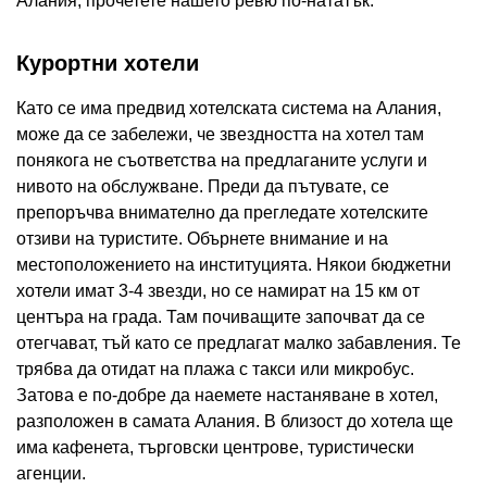
Алания, прочетете нашето ревю по-нататък.
Курортни хотели
Като се има предвид хотелската система на Алания,
може да се забележи, че звездността на хотел там
понякога не съответства на предлаганите услуги и
нивото на обслужване. Преди да пътувате, се
препоръчва внимателно да прегледате хотелските
отзиви на туристите. Обърнете внимание и на
местоположението на институцията. Някои бюджетни
хотели имат 3-4 звезди, но се намират на 15 км от
центъра на града. Там почиващите започват да се
отегчават, тъй като се предлагат малко забавления. Те
трябва да отидат на плажа с такси или микробус.
Затова е по-добре да наемете настаняване в хотел,
разположен в самата Алания. В близост до хотела ще
има кафенета, търговски центрове, туристически
агенции.