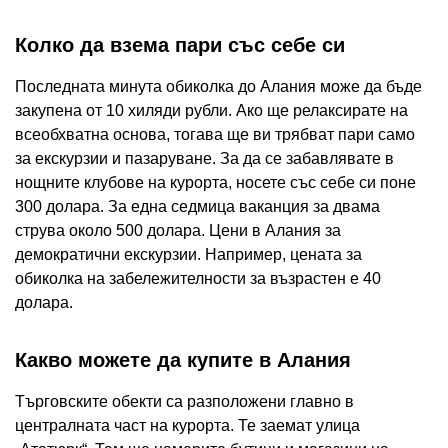
Колко да взема пари със себе си
Последната минута обиколка до Алания може да бъде
закупена от 10 хиляди рубли. Ако ще релаксирате на
всеобхватна основа, тогава ще ви трябват пари само
за екскурзии и пазаруване. За да се забавлявате в
нощните клубове на курорта, носете със себе си поне
300 долара. За една седмица ваканция за двама
струва около 500 долара. Цени в Алания за
демократични екскурзии. Например, цената за
обиколка на забележителности за възрастен е 40
долара.
Какво можете да купите в Алания
Търговските обекти са разположени главно в
централната част на курорта. Те заемат улица