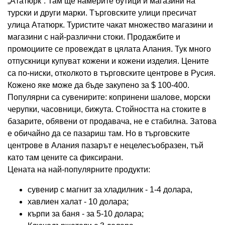
„Ататюрк“. Там ще намерите бутици и магазини на
турски и други марки. Търговските улици пресичат
улица Ататюрк. Туристите чакат множество магазини и
магазини с най-различни стоки. Продажбите и
промоциите се провеждат в цялата Алания. Тук много
отпускници купуват кожени и кожени изделия. Цените
са по-ниски, отколкото в търговските центрове в Русия.
Кожено яке може да бъде закупено за $ 100-400.
Популярни са сувенирите: копринени шалове, морски
черупки, часовници, бижута. Стойността на стоките в
базарите, обявени от продавача, не е стабилна. Затова
е обичайно да се пазариш там. Но в търговските
центрове в Алания пазарът е нецелесъобразен, тъй
като там цените са фиксирани.
Цената на най-популярните продукти:
сувенир с магнит за хладилник - 1-4 долара,
хавлиен халат - 10 долара;
кърпи за баня - за 5-10 долара;