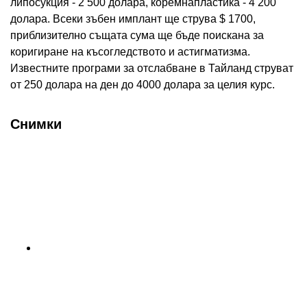
липосукция - 2 500 долара, коремнапластика - 4 200
долара. Всеки зъбен имплант ще струва $ 1700,
приблизително същата сума ще бъде поискана за
коригиране на късогледството и астигматизма.
Известните програми за отслабване в Тайланд струват
от 250 долара на ден до 4000 долара за целия курс.
Снимки