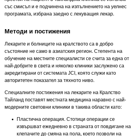
със смисъл и е подчинена на изпълнението на уелнес
програмата, избрана заедно с лекуващия лекар.
Методи и постижения
Лекарите и болниците на кралството са в добро
състояние не само в азиатския регион. Степента на
обучение на местните специалисти се счита за една от
най-добрите в света и няколко клиники заслужено са
акредитирани от системата JCI, която служи като
авторитетен показател за тяхното ниво.
Специалните постижения на лекарите на Кралство
Тайланд поставят местната медицина наравно с най-
модерните световни клиники в такива области като:
Пластична операция. Стотици операции се
извършват ежедневно в страната от повдигане на
клепачите до смяна на пола, което позволи на