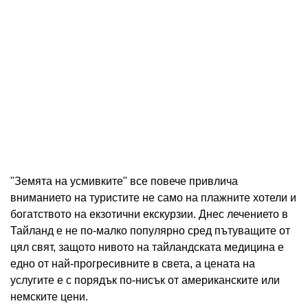
"Земята на усмивките" все повече привлича
вниманието на туристите не само на плажните хотели и
богатството на екзотични екскурзии. Днес лечението в
Тайланд е не по-малко популярно сред пътуващите от
цял ​​свят, защото нивото на тайландската медицина е
едно от най-прогресивните в света, а цената на
услугите е с порядък по-нисък от американските или
немските цени.