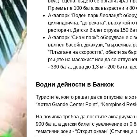
вкус), сцена, където се организират пр
Приемът е 100 бата за възрастни и 80 
Аквапарк “Воден парк Леоланд”: обору
цилиндрична, “до реката”, върху който
ресторант. Детски билет струва 150 бат
Аквапарк “Сиам парк”: оборудван е с 
вълнен басейн, джакузи, “мързелива ре
“Плъзгане на скоростта”, обекти за бъ
ръцете на масажист или да се отпусне
- 330 бата, деца до 1,3 м - 200 бата, де
Водни дейности в Банкок
Туристите, които решат да се отпуснат в хо
“Хотел Grande Center Point”, “Kempinski Res
На почивка трябва да посетите аквариума н
900 бата, а детски билет с увеличение от 0,8
тематични зони - “Открит океан” (Стъпчици, 