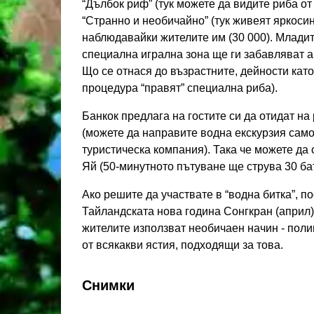
“Дълбок риф” (тук можете да видите риба от
“Странно и необичайно” (тук живеят яркосин
наблюдавайки жителите им (30 000). Младит
специална игрална зона ще ги забавляват 
Що се отнася до възрастните, дейности като
процедура “правят” специална риба).
Банкок предлага на гостите си да отидат на
(можете да направите водна екскурзия само
туристическа компания). Така че можете да 
Яй (50-минутното пътуване ще струва 30 бат
Ако решите да участвате в “водна битка”, п
Тайландската нова година Сонгкран (април):
жителите използват необичаен начин - поли
от всякакви ястия, подходящи за това.
Снимки