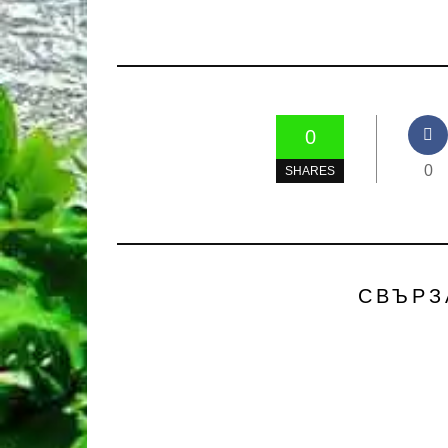
0
0
SHARES
СВЪРЗ