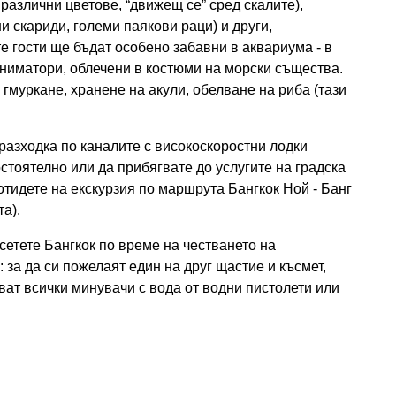
 различни цветове, “движещ се” сред скалите),
и скариди, големи паякови раци) и други,
е гости ще бъдат особено забавни в аквариума - в
аниматори, облечени в костюми на морски същества.
 гмуркане, хранене на акули, обелване на риба (тази
 разходка по каналите с високоскоростни лодки
стоятелно или да прибягвате до услугите на градска
отидете на екскурзия по маршрута Бангкок Ной - Банг
а).
осетете Бангкок по време на честването на
 за да си пожелаят един на друг щастие и късмет,
ват всички минувачи с вода от водни пистолети или