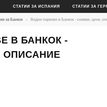
СТАТИИ ЗА ИСПАНИЯ
СТАТИИ ЗА ГЕ
ии за Банкок
›
Водни паркове в Банкок - снимки, цени, о
СТАТИИ ЗА АЛИКАНТЕ
СТАТИИ ЗА БАДЕН-Б
Е В БАНКОК -
СТАТИИ ЗА БАРСЕЛОНА
СТАТИИ ЗА БЕРЛИН
СТАТИИ ЗА МАДРИД
СТАТИИ ЗА КЬОЛН
, ОПИСАНИЕ
СТАТИИ ЗА СЕВИЛЯ
СТАТИИ ЗА ДРЕЗДЕН
СТАТИИ ЗА ВАЛЕНСИЯ
СТАТИИ ЗА ФРАНКФУ
СТАТИИ ЗА ХАМБУРГ
СТАТИИ ЗА МЮНХЕН