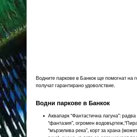
Водните паркове в Банкок ще помогнат на г
получат гарантирано удоволствие.
Водни паркове в Банкок
Аквапарк “Фантастична лагуна”: радва
“фантазия”, огромен водовъртеж,“Пират
“мързелива река”, корт за храна (може