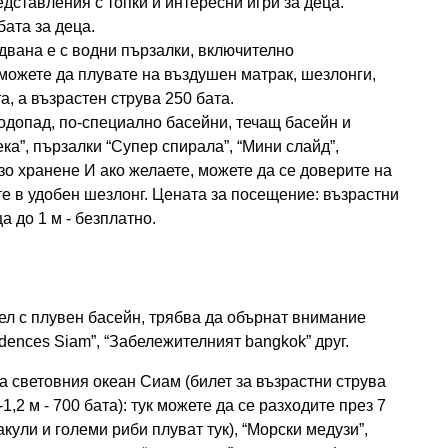
едставления с топки и интересни игри за деца.
бата за деца.
двана е с водни пързалки, включително
 можете да плувате на въздушен матрак, шезлонги,
а, а възрастен струва 250 бата.
водопад, по-специално басейни, течащ басейн и
ка”, пързалки “Супер спирала”, “Мини слайд”,
рзо хранене И ако желаете, можете да се доверите на
те в удобен шезлонг. Цената за посещение: възрастни
ца до 1 м - безплатно.
тел с плувен басейн, трябва да обърнат внимание
idences Siam”, “Забележителният bangkok” друг.
а световния океан Сиам (билет за възрастни струва
-1,2 м - 700 бата): тук можете да се разходите през 7
акули и големи риби плуват тук), “Морски медузи”,