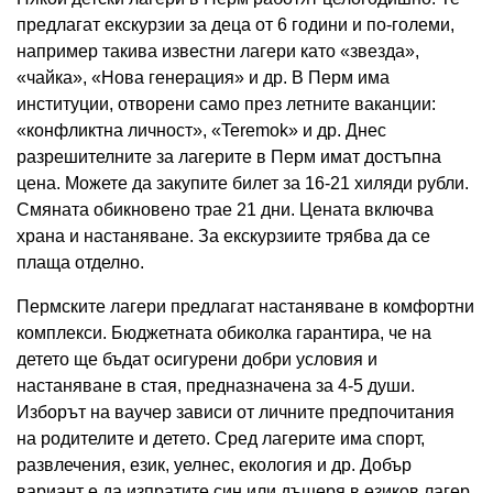
предлагат екскурзии за деца от 6 години и по-големи,
например такива известни лагери като «звезда»,
«чайка», «Нова генерация» и др. В Перм има
институции, отворени само през летните ваканции:
«конфликтна личност», «Teremok» и др. Днес
разрешителните за лагерите в Перм имат достъпна
цена. Можете да закупите билет за 16-21 хиляди рубли.
Смяната обикновено трае 21 дни. Цената включва
храна и настаняване. За екскурзиите трябва да се
плаща отделно.
Пермските лагери предлагат настаняване в комфортни
комплекси. Бюджетната обиколка гарантира, че на
детето ще бъдат осигурени добри условия и
настаняване в стая, предназначена за 4-5 души.
Изборът на ваучер зависи от личните предпочитания
на родителите и детето. Сред лагерите има спорт,
развлечения, език, уелнес, екология и др. Добър
вариант е да изпратите син или дъщеря в езиков лагер.