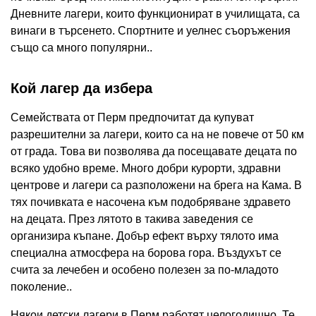
Дневните лагери, които функционират в училищата, са
винаги в търсенето. Спортните и уелнес съоръжения
също са много популярни..
Кой лагер да избера
Семействата от Перм предпочитат да купуват
разрешителни за лагери, които са на не повече от 50 км
от града. Това ви позволява да посещавате децата по
всяко удобно време. Много добри курорти, здравни
центрове и лагери са разположени на брега на Кама. В
тях почивката е насочена към подобряване здравето
на децата. През лятото в такива заведения се
организира къпане. Добър ефект върху тялото има
специална атмосфера на борова гора. Въздухът се
счита за лечебен и особено полезен за по-младото
поколение..
Някои детски лагери в Перм работят целогодишно. Те