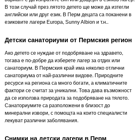
В този случай през лятото детето ще може да изтегли
английски или друг език. В Перм децата са поканени в
езиковите лагери Europa, Sunny Albion и т.н..
Детски санаториуми от Пермския регион
Ако детето се нуждае от подобряване на здравето,
тогава е по-добре да изберете лагер за отдих или
санаториум. В Пермския край има няколко отлични
санаториума от най-различни видове. Природните
ресурси на региона са много богати, а климатичните
фактори се считат за уникални. Това дава възможност
да се използва природата за подобряване на тялото.
Санаториумите са разположени в близост до
минерални извори, с помощта на които специалисти
лекуват различни заболявания.
Снимки на детски лагери в Перм