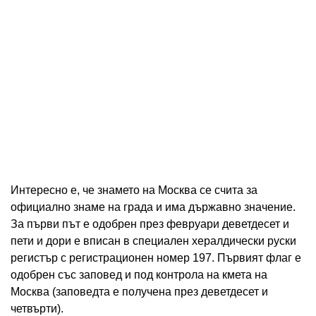
Интересно е, че знамето на Москва се счита за
официално знаме на града и има държавно значение.
За първи път е одобрен през февруари деветдесет и
пети и дори е вписан в специален хералдически руски
регистър с регистрационен номер 197. Първият флаг е
одобрен със заповед и под контрола на кмета на
Москва (заповедта е получена през деветдесет и
четвърти).