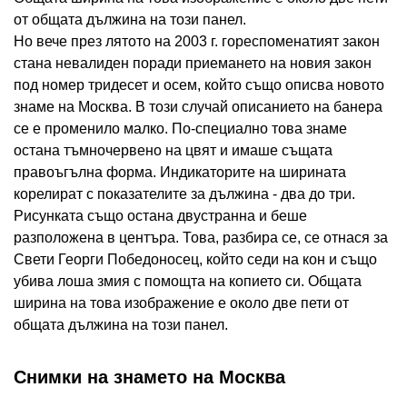
от общата дължина на този панел.
Но вече през лятото на 2003 г. гореспоменатият закон
стана невалиден поради приемането на новия закон
под номер тридесет и осем, който също описва новото
знаме на Москва. В този случай описанието на банера
се е променило малко. По-специално това знаме
остана тъмночервено на цвят и имаше същата
правоъгълна форма. Индикаторите на ширината
корелират с показателите за дължина - два до три.
Рисунката също остана двустранна и беше
разположена в центъра. Това, разбира се, се отнася за
Свети Георги Победоносец, който седи на кон и също
убива лоша змия с помощта на копието си. Общата
ширина на това изображение е около две пети от
общата дължина на този панел.
Снимки на знамето на Москва