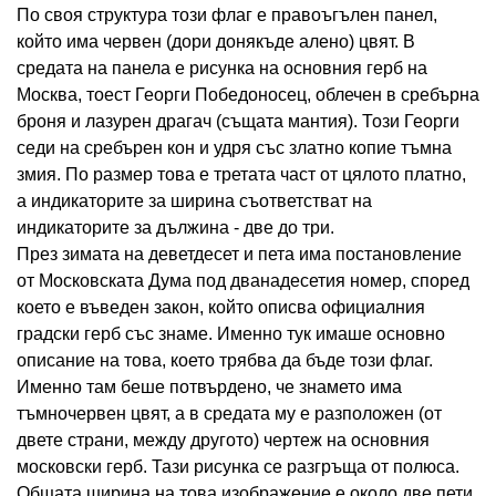
По своя структура този флаг е правоъгълен панел,
който има червен (дори донякъде алено) цвят. В
средата на панела е рисунка на основния герб на
Москва, тоест Георги Победоносец, облечен в сребърна
броня и лазурен драгач (същата мантия). Този Георги
седи на сребърен кон и удря със златно копие тъмна
змия. По размер това е третата част от цялото платно,
а индикаторите за ширина съответстват на
индикаторите за дължина - две до три.
През зимата на деветдесет и пета има постановление
от Московската Дума под дванадесетия номер, според
което е въведен закон, който описва официалния
градски герб със знаме. Именно тук имаше основно
описание на това, което трябва да бъде този флаг.
Именно там беше потвърдено, че знамето има
тъмночервен цвят, а в средата му е разположен (от
двете страни, между другото) чертеж на основния
московски герб. Тази рисунка се разгръща от полюса.
Общата ширина на това изображение е около две пети