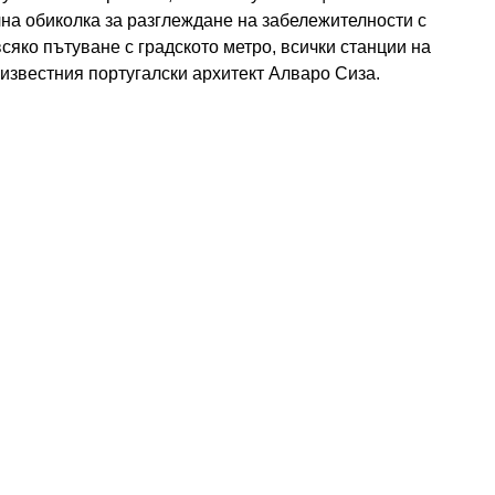
на обиколка за разглеждане на забележителности с
яко пътуване с градското метро, ​​всички станции на
 известния португалски архитект Алваро Сиза.