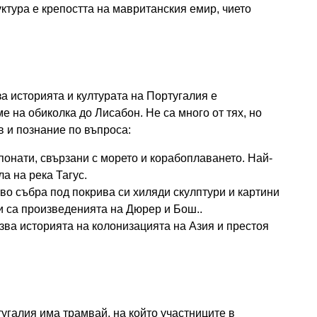
ктура е крепостта на мавританския емир, чието
а историята и културата на Португалия е
 на обиколка до Лисабон. Не са много от тях, но
в и познание по въпроса:
онати, свързани с морето и корабоплаването. Най-
а на река Тагус.
во събра под покрива си хиляди скулптури и картини
ти са произведенията на Дюрер и Бош..
зва историята на колонизацията на Азия и престоя
угалия има трамвай, на който участниците в