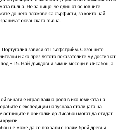
ямата вълна. Не за нищо, че един от основните
ките до него плажове са сърфисти, за които най-
ограничат океанската вълна.
 Португалия зависи от Гълфстрийм. Сезонните
чителни и ако през лятото показателите му достигнат
т под + 15. Най-дъждовни зимни месеци в Лисабон, а
Той винаги е играл важна роля в икономиката на
Корабите с експедиции напуснаха столицата на
участниците в обиколки до Лисабон могат да отидат
 круизи..
сабон не може да се похвали с голям брой древни