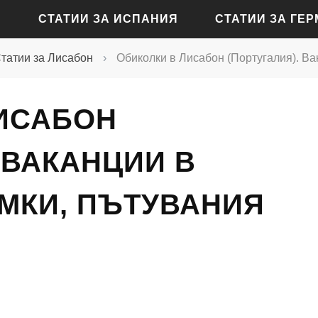
СТАТИИ ЗА ИСПАНИЯ
СТАТИИ ЗА ГЕ
татии за Лисабон
›
Обиколки в Лисабон (Португалия). Ва
СТАТИИ ЗА АЛИКАНТЕ
СТАТИИ ЗА БАДЕН-Б
ИСАБОН
СТАТИИ ЗА БАРСЕЛОНА
СТАТИИ ЗА БЕРЛИН
СТАТИИ ЗА МАДРИД
СТАТИИ ЗА КЬОЛН
 ВАКАНЦИИ В
СТАТИИ ЗА СЕВИЛЯ
СТАТИИ ЗА ДРЕЗДЕН
МКИ, ПЪТУВАНИЯ
СТАТИИ ЗА ВАЛЕНСИЯ
СТАТИИ ЗА ФРАНКФУ
СТАТИИ ЗА ХАМБУРГ
СТАТИИ ЗА МЮНХЕН