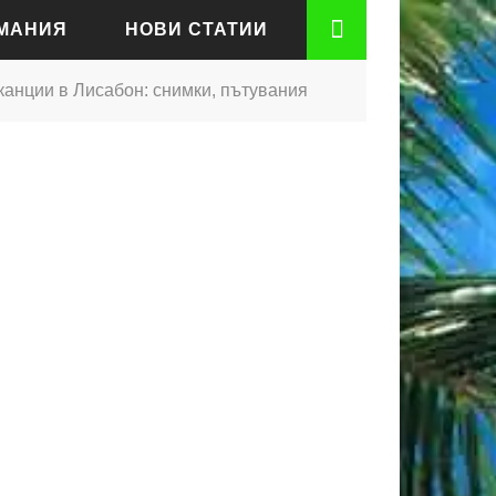
РМАНИЯ
НОВИ СТАТИИ
канции в Лисабон: снимки, пътувания
АДЕН
РТ