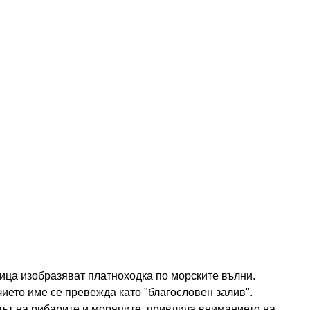
ица изобразяват платноходка по морските вълни.
ието име се превежда като "благословен залив".
дът на рибарите и моряците, привлича вниманието на