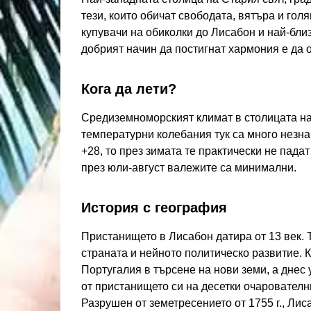
тези, които обичат свободата, вятъра и гол
купувачи на обиколки до Лисабон и най-близ
добрият начин да постигнат хармония е да 
Кога да лети?
Средиземноморският климат в столицата на
температурни колебания тук са много незна
+28, то през зимата те практически не пада
през юли-август валежите са минимални.
История с география
Пристанището в Лисабон датира от 13 век. 
страната и нейното политическо развитие. 
Португалия в търсене на нови земи, а днес 
от пристанището си на десетки очарователни
Разрушен от земетресението от 1755 г., Ли