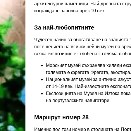
архитектурни паметници. Най-древната стру
изграждане започва през 10 век.
За най-любопитните
Чудесен начин за обогатяване на знанията з
посещението на всички нейни музеи по време
всяка експозиция е сглобена с голяма любо
Морският музей съхранява хиляди експ
голямата е фрегата Фрегата, акостирал
Националният музей за антично изкуст
от 14-19 век. Най-известните експона
Експозицията на Музея на Изтока пока
на португалските навигатори.
Маршрут номер 28
Именно под този номер в столицата на Порт