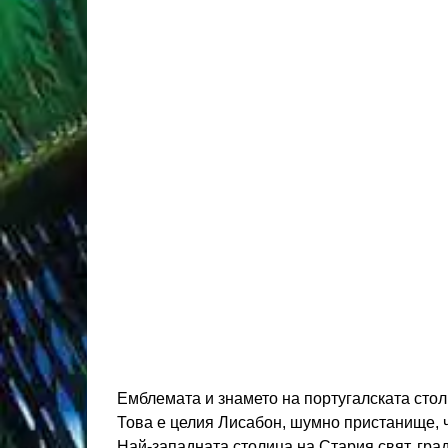
Емблемата и знамето на португалската стол
Това е целия Лисабон, шумно пристанище, ч
Най-западната столица на Стария свят, гра