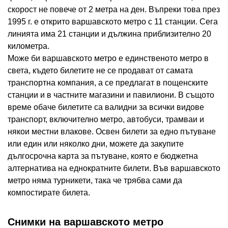
скорост не повече от 2 метра на ден. Въпреки това през
1995 г. е открито варшавското метро с 11 станции. Сега
линията има 21 станции и дължина приблизително 20
километра.
Може би варшавското метро е единственото метро в
света, където билетите не се продават от самата
транспортна компания, а се предлагат в пощенските
станции и в частните магазини и павилиони. В същото
време обаче билетите са валидни за всички видове
транспорт, включително метро, ​​автобуси, трамваи и
някои местни влакове. Освен билети за едно пътуване
или един или няколко дни, можете да закупите
дългосрочна карта за пътуване, която е бюджетна
алтернатива на еднократните билети. Във варшавското
метро няма турникети, така че трябва сами да
компостирате билета.
Снимки на варшавското метро