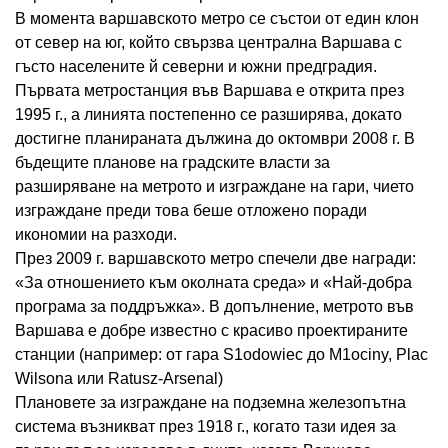
В момента варшавското метро се състои от един клон
от север на юг, който свързва централна Варшава с
гъсто населените й северни и южни предградия.
Първата метростанция във Варшава е открита през
1995 г., а линията постепенно се разширява, докато
достигне планираната дължина до октомври 2008 г. В
бъдещите планове на градските власти за
разширяване на метрото и изграждане на гари, чието
изграждане преди това беше отложено поради
икономии на разходи.
През 2009 г. варшавското метро спечели две награди:
«За отношението към околната среда» и «Най-добра
програма за поддръжка». В допълнение, метрото във
Варшава е добре известно с красиво проектираните
станции (например: от гара S1odowiec до M1ociny, Plac
Wilsona или Ratusz-Arsenal)
Плановете за изграждане на подземна железопътна
система възникват през 1918 г., когато тази идея за