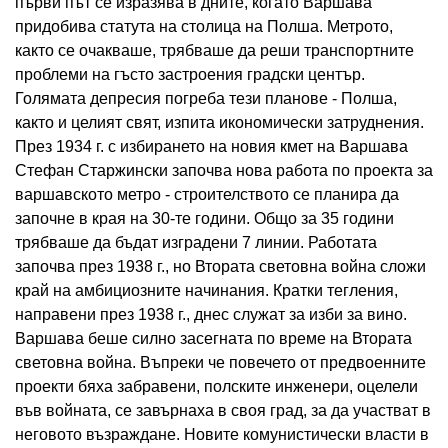
първи път се изразява в дните, когато Варшава
придобива статута на столица на Полша. Метрото,
както се очакваше, трябваше да реши транспортните
проблеми на гъсто застроения градски център.
Голямата депресия погреба тези планове - Полша,
както и целият свят, изпита икономически затруднения.
През 1934 г. с избирането на новия кмет на Варшава
Стефан Старжински започва нова работа по проекта за
варшавското метро - строителството се планира да
започне в края на 30-те години. Общо за 35 години
трябваше да бъдат изградени 7 линии. Работата
започва през 1938 г., но Втората световна война сложи
край на амбициозните начинания. Кратки тегления,
направени през 1938 г., днес служат за изби за вино.
Варшава беше силно засегната по време на Втората
световна война. Въпреки че повечето от предвоенните
проекти бяха забравени, полските инженери, оцелели
във войната, се завърнаха в своя град, за да участват в
неговото възраждане. Новите комунистически власти в