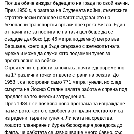
Полша обаче виждат бъдещето на града по свой начин.
През 1950 г., в разгара на Студената война, съветските
стратегически планове налагат създаването на
безопасни транспортни връзки през река Висла. Един
от начините за постигане на тази цел беше да се
създаде дълбоко (до 46 метра подземно) метро във
Варшава, което ще бъде свързано с железопътната
мрежа и може да служи като подземен тунел за
прехвърляне на войски.
Строителните работи започнаха почти едновременно
на 17 различни точки от двете страни на реката. До
1953 г. са построени само 771 метра тунели, но след
смъртта на Йосиф Сталин цялата работа е спряна под
предлог на технически затруднения..
През 1984 г. се появява нова програма за изграждане
на метрото, която е одобрена от правителството и са
изградени първите тунели. Липсата на средства,
лошото планиране и бурна бюрокрация доведоха до
факта, че работата се извършваше много бавно, със