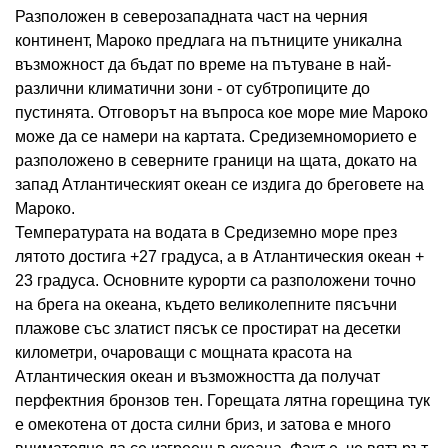
Разположен в северозападната част на черния
континент, Мароко предлага на пътниците уникална
възможност да бъдат по време на пътуване в най-
различни климатични зони - от субтропиците до
пустинята. Отговорът на въпроса кое море мие Мароко
може да се намери на картата. Средиземноморието е
разположено в северните граници на щата, докато на
запад Атлантическият океан се издига до бреговете на
Мароко.
Температурата на водата в Средиземно море през
лятото достига +27 градуса, а в Атлантическия океан +
23 градуса. Основните курорти са разположени точно
на брега на океана, където великолепните пясъчни
плажове със златист пясък се простират на десетки
километри, очароващи с мощната красота на
Атлантическия океан и възможността да получат
перфектния бронзов тен. Горещата лятна горещина тук
е омекотена от доста силни бриз, и затова е много