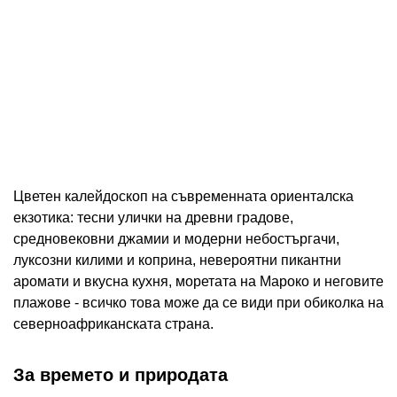
Цветен калейдоскоп на съвременната ориенталска
екзотика: тесни улички на древни градове,
средновековни джамии и модерни небостъргачи,
луксозни килими и коприна, невероятни пикантни
аромати и вкусна кухня, моретата на Мароко и неговите
плажове - всичко това може да се види при обиколка на
северноафриканската страна.
За времето и природата