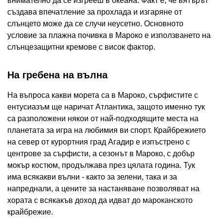
внимателно да се изгрееш в океана. Факт е, че вятърът
създава впечатление за прохлада и изгаряне от
слънцето може да се случи неусетно. Основното
условие за плажна почивка в Мароко е използването на
слънцезащитни кремове с висок фактор.
На гребена на вълна
На въпроса какви морета са в Мароко, сърфистите с
ентусиазъм ще наричат ​​Атлантика, защото именно тук
са разположени някои от най-подходящите места на
планетата за игра на любимия ви спорт. Крайбрежието
на север от курортния град Агадир е изпъстрено с
центрове за сърфисти, а сезонът в Мароко, с добър
мокър костюм, продължава през цялата година. Тук
има всякакви вълни - както за зелени, така и за
напреднали, а цените за настаняване позволяват на
хората с всякакъв доход да идват до мароканското
крайбрежие.