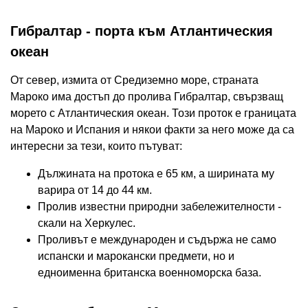
Гибралтар - порта към Атлантическия
океан
От север, измита от Средиземно море, страната
Мароко има достъп до пролива Гибралтар, свързващ
морето с Атлантическия океан. Този проток е границата
на Мароко и Испания и някои факти за него може да са
интересни за тези, които пътуват:
Дължината на протока е 65 км, а ширината му
варира от 14 до 44 км.
Пролив известни природни забележителности -
скали на Херкулес.
Проливът е международен и съдържа не само
испански и марокански предмети, но и
едноименна британска военноморска база.