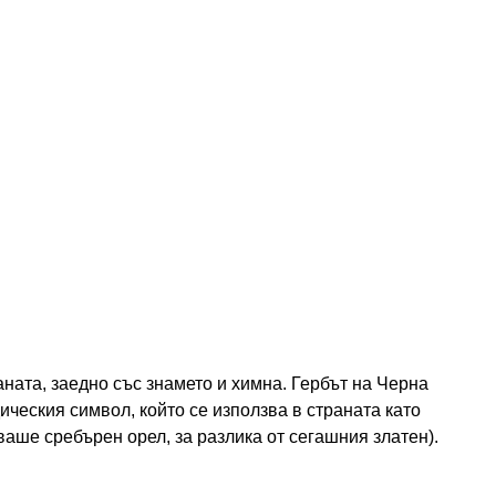
аната, заедно със знамето и химна. Гербът на Черна
дическия символ, който се използва в страната като
яваше сребърен орел, за разлика от сегашния златен).