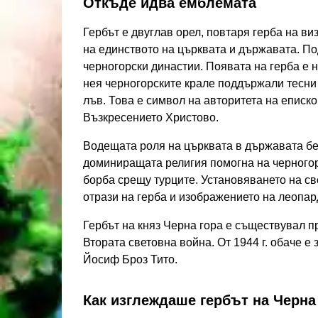
Откъде идва емблемата
Гербът е двуглав орел, повтаря герба на ви
на единството на църквата и държавата. По
черногорски династии. Появата на герба е 
нея черногорските крале поддържали тесни
лъв. Това е символ на авторитета на еписко
Възкресението Христово.
Водещата роля на църквата в държавата б
доминиращата религия помогна на черногор
борба срещу турците. Установяването на све
отрази на герба и изображението на леопар
Гербът на княз Черна гора е съществувал п
Втората световна война. От 1944 г. обаче 
Йосиф Броз Тито.
Как изглеждаше гербът на Черна