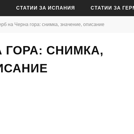
СТАТИИ ЗА ИСПАНИЯ
СТАТИИ ЗА ГЕ
ерб на Черна гора: снимка, значение, описание
СТАТИИ ЗА АЛИКАНТЕ
СТАТИИ ЗА БАДЕН-Б
 ГОРА: СНИМКА,
СТАТИИ ЗА БАРСЕЛОНА
СТАТИИ ЗА БЕРЛИН
СТАТИИ ЗА МАДРИД
СТАТИИ ЗА КЬОЛН
ИСАНИЕ
СТАТИИ ЗА СЕВИЛЯ
СТАТИИ ЗА ДРЕЗДЕН
СТАТИИ ЗА ВАЛЕНСИЯ
СТАТИИ ЗА ФРАНКФУ
СТАТИИ ЗА ХАМБУРГ
СТАТИИ ЗА МЮНХЕН