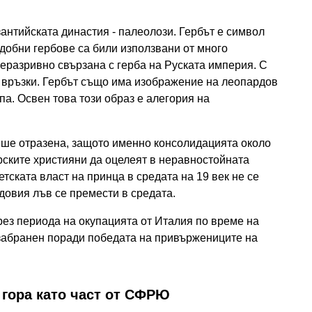
зантийската династия - палеолози. Гербът е символ
добни гербове са били използвани от много
неразривно свързана с герба на Руската империя. С
 връзки. Гербът също има изображение на леопардов
па. Освен това този образ е алегория на
еше отразена, защото именно консолидацията около
ските християни да оцелеят в неравностойната
тската власт на принца в средата на 19 век не се
довия лъв се премести в средата.
рез периода на окупацията от Италия по време на
е забранен поради победата на привържениците на
 гора като част от СФРЮ