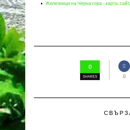
Железници на Черна гора - карта, сайт
0
0
SHARES
СВЪРЗ