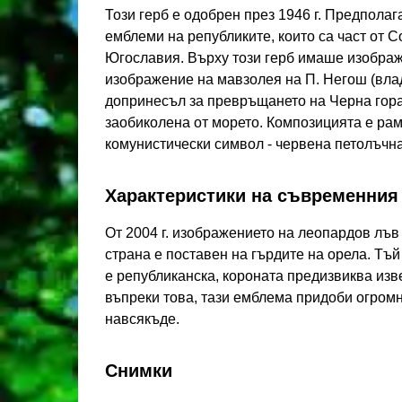
Този герб е одобрен през 1946 г. Предполага
емблеми на републиките, които са част от
Югославия. Върху този герб имаше изображ
изображение на мавзолея на П. Негош (влад
допринесъл за превръщането на Черна гора 
заобиколена от морето. Композицията е рам
комунистически символ - червена петолъчна
Характеристики на съвременния
От 2004 г. изображението на леопардов лъв
страна е поставен на гърдите на орела. Тъ
е републиканска, короната предизвиква изв
въпреки това, тази емблема придоби огромн
навсякъде.
Снимки