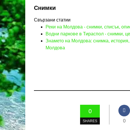
Снимки
Свързани статии
Реки на Молдова - снимки, списък, оп
Водни паркове в Тираспол - снимки, ц
Знамето на Молдова: снимка, история,
Молдова
0
0
SHARES