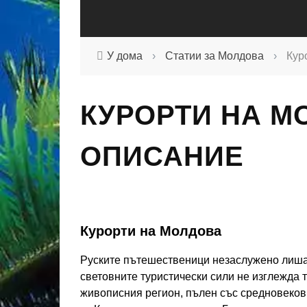
У дома
›
Статии за Молдова
›
Кур
КУРОРТИ НА М
ОПИСАНИЕ
Курорти на Молдова
Руските пътешественици незаслужено лиша
световните туристически сили не изглежда 
живописния регион, пълен със средновеков