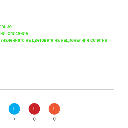
исание
ени, описание
 значението на цветовете на националния флаг на
+
0
0