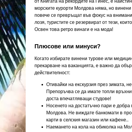
от Книгата на рекордите на Гинес, е наисти
морските курорти Молдова няма, но винени 
повече се превръщат във фокус на внимание
лозя, туристите се резервират от тези, кои
Освен това ретро винаги е на мода!
Плюсове или минуси?
Когато избирате винени турове или медицин
прекарване на ваканцията, е важно да объ
действителност:
Отивайки на екскурзия през зимата, н
Препоръчва се да имате топли връхни 
доста впечатляващи студове!
Носенето на достатъчно пари е добра 
Молдова. Не виждате банкомати в про
карти в селския магазин или кафене..
Наемането на кола на обиколка на Мол