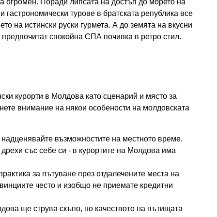
на огромен. Поради липсата на достъп до морето на
и гастрономически турове в братската република все
то на истински руски гурмета. А до земята на вкусни
то предпочитат спокойна СПА почивка в ретро стил.
ски курорти в Молдова като сценарий и място за
рнете внимание на някои особености на молдовската
е надценявайте възможностите на местното време.
дрехи със себе си - в курортите на Молдова има
практика за пътуване през отдалечените места на
винциите често и изобщо не приемате кредитни
дова ще струва скъпо, но качеството на пътищата