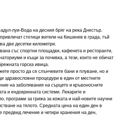
адул-луи-Вода на десния бряг на река Днестър.
привличат стотици жители на Кишинев в града, тъй
ва две десетки километри.
двана със спортни площадки, кафенета и ресторанти,
наториуми и къщи за почивка, а тези, които не обичат
йбрежната горска ивица.
ете просто да се слънчевите бани и плуване, но и
щи здравословни процедури в един от местните
ение на заболявания на сърцето и кръвоносните
ата и ендокринната системи. Лекарите и
о, програми за грижа за кожата и най-новите научни
истване на тялото. Средната цена на един ден в
ме предвид лечение и четири хранения на ден,