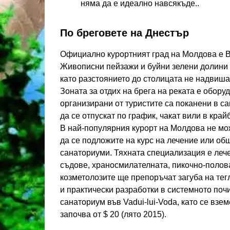
няма да е идеално навсякъде..
По бреговете на Днестър
Официално курортният град на Молдова е В
Живописни пейзажи и буйни зелени долини 
като разстоянието до столицата не надвиша
Зоната за отдих на брега на реката е обору
организирани от туристите са поканени в са
да се отпускат по график, чакат вили в кра
В най-популярния курорт на Молдова не мож
да се подложите на курс на лечение или об
санаториуми. Тяхната специализация е леч
съдове, храносмилателната, пикочно-полов
козметолозите ще препоръчат загуба на тегл
и практически разработки в системното поч
санаториум във Vadui-lui-Voda, като се взе
започва от $ 20 (лято 2015).