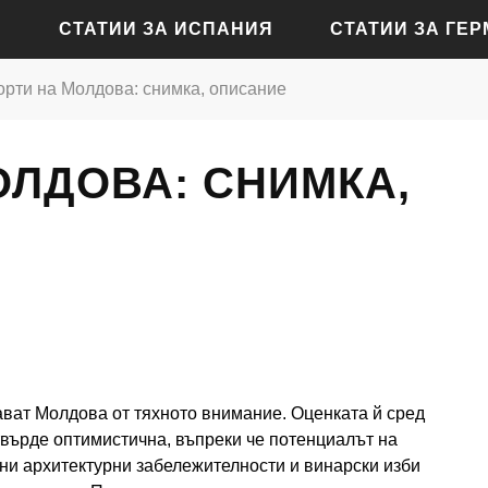
СТАТИИ ЗА ИСПАНИЯ
СТАТИИ ЗА ГЕ
орти на Молдова: снимка, описание
СТАТИИ ЗА АЛИКАНТЕ
СТАТИИ ЗА БАДЕН-Б
ОЛДОВА: СНИМКА,
СТАТИИ ЗА БАРСЕЛОНА
СТАТИИ ЗА БЕРЛИН
СТАТИИ ЗА МАДРИД
СТАТИИ ЗА КЬОЛН
СТАТИИ ЗА СЕВИЛЯ
СТАТИИ ЗА ДРЕЗДЕН
СТАТИИ ЗА ВАЛЕНСИЯ
СТАТИИ ЗА ФРАНКФУ
СТАТИИ ЗА ХАМБУРГ
СТАТИИ ЗА МЮНХЕН
ват Молдова от тяхното внимание. Оценката й сред
твърде оптимистична, въпреки че потенциалът на
ни архитектурни забележителности и винарски изби