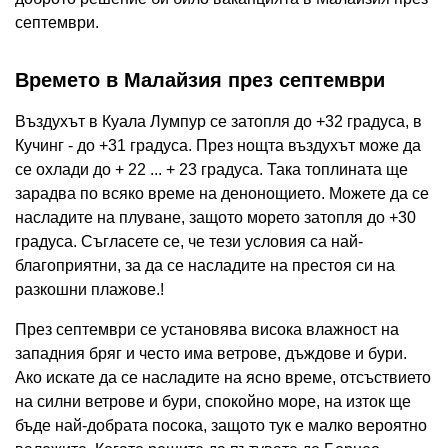
септември.
Времето в Малайзия през септември
Въздухът в Куала Лумпур се затопля до +32 градуса, в
Кучинг - до +31 градуса. През нощта въздухът може да
се охлади до + 22 ... + 23 градуса. Така топлината ще
зарадва по всяко време на денонощието. Можете да се
насладите на плуване, защото морето затопля до +30
градуса. Съгласете се, че тези условия са най-
благоприятни, за да се насладите на престоя си на
разкошни плажове.!
През септември се установява висока влажност на
западния бряг и често има ветрове, дъждове и бури.
Ако искате да се насладите на ясно време, отсъствието
на силни ветрове и бури, спокойно море, на изток ще
бъде най-добрата посока, защото тук е малко вероятно