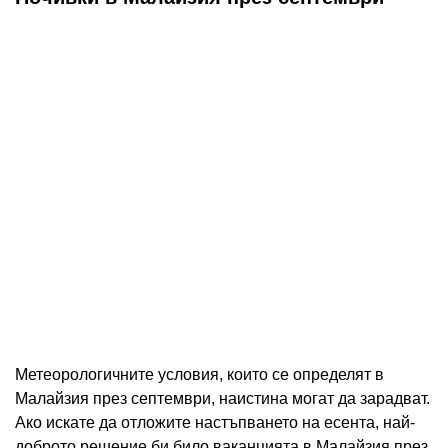
Метеорологичните условия, които се определят в
Малайзия през септември, наистина могат да зарадват.
Ако искате да отложите настъпването на есента, най-
доброто решение би било ваканцията в Малайзия през