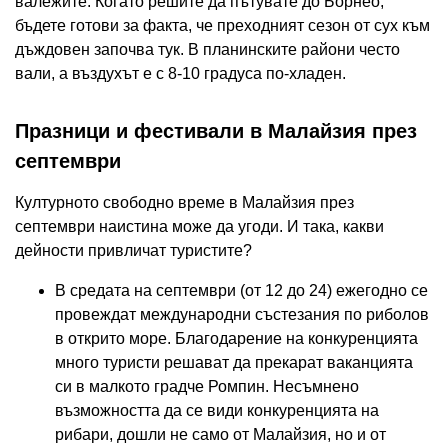
валежите. Когато решите да пътувате до Борнео,
бъдете готови за факта, че преходният сезон от сух към
дъждовен започва тук. В планинските райони често
вали, а въздухът е с 8-10 градуса по-хладен.
Празници и фестивали в Малайзия през
септември
Културното свободно време в Малайзия през
септември наистина може да угоди. И така, какви
дейности привличат туристите?
В средата на септември (от 12 до 24) ежегодно се
провеждат международни състезания по риболов
в открито море. Благодарение на конкуренцията
много туристи решават да прекарат ваканцията
си в малкото градче Ромпин. Несъмнено
възможността да се види конкуренцията на
рибари, дошли не само от Малайзия, но и от