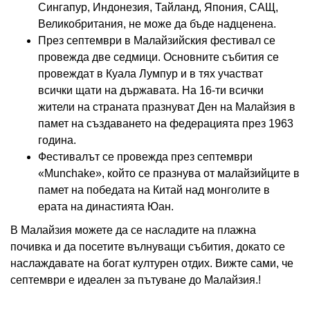
Сингапур, Индонезия, Тайланд, Япония, САЩ,
Великобритания, не може да бъде надценена.
През септември в Малайзийския фестивал се
провежда две седмици. Основните събития се
провеждат в Куала Лумпур и в тях участват
всички щати на държавата. На 16-ти всички
жители на страната празнуват Ден на Малайзия в
памет на създаването на федерацията през 1963
година.
Фестивалът се провежда през септември
«Munchake», който се празнува от малайзийците в
памет на победата на Китай над монголите в
ерата на династията Юан.
В Малайзия можете да се насладите на плажна
почивка и да посетите вълнуващи събития, докато се
наслаждавате на богат културен отдих. Вижте сами, че
септември е идеален за пътуване до Малайзия.!