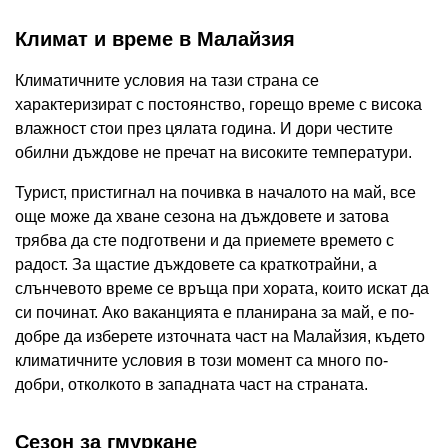
Климат и време в Малайзия
Климатичните условия на тази страна се
характеризират с постоянство, горещо време с висока
влажност стои през цялата година. И дори честите
обилни дъждове не пречат на високите температури.
Турист, пристигнал на почивка в началото на май, все
още може да хване сезона на дъждовете и затова
трябва да сте подготвени и да приемете времето с
радост. За щастие дъждовете са краткотрайни, а
слънчевото време се връща при хората, които искат да
си починат. Ако ваканцията е планирана за май, е по-
добре да изберете източната част на Малайзия, където
климатичните условия в този момент са много по-
добри, отколкото в западната част на страната.
Сезон за гмуркане