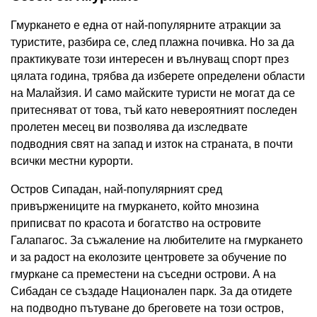
Гмуркането е една от най-популярните атракции за
туристите, разбира се, след плажна почивка. Но за да
практикувате този интересен и вълнуващ спорт през
цялата година, трябва да изберете определени области
на Малайзия. И само майските туристи не могат да се
притесняват от това, тъй като невероятният последен
пролетен месец ви позволява да изследвате
подводния свят на запад и изток на страната, в почти
всички местни курорти.
Остров Сипадан, най-популярният сред
привържениците на гмуркането, който мнозина
приписват по красота и богатство на островите
Галапагос. За съжаление на любителите на гмуркането
и за радост на еколозите центровете за обучение по
гмуркане са преместени на съседни острови. А на
Сибадан се създаде Национален парк. За да отидете
на подводно пътуване до бреговете на този остров,