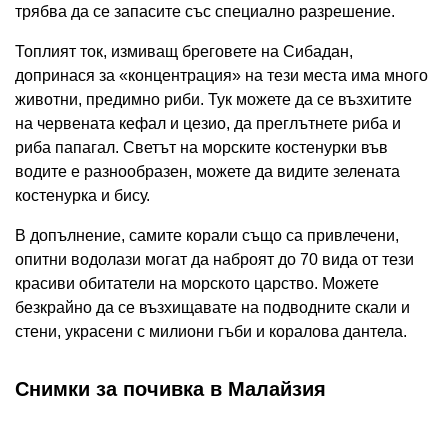
трябва да се запасите със специално разрешение.
Топлият ток, измиващ бреговете на Сибадан,
допринася за «концентрация» на тези места има много
животни, предимно риби. Тук можете да се възхитите
на червената кефал и цезио, да преглътнете риба и
риба папагал. Светът на морските костенурки във
водите е разнообразен, можете да видите зелената
костенурка и бису.
В допълнение, самите корали също са привлечени,
опитни водолази могат да наброят до 70 вида от тези
красиви обитатели на морското царство. Можете
безкрайно да се възхищавате на подводните скали и
стени, украсени с милиони гъби и коралова дантела.
Снимки за почивка в Малайзия