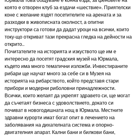
Юрмала това общуване е конна езда, за феновете на
която е отворен клуб за ездачи «шествие». Приятелски
коне с желание яздят посетителите на арената и за
разходки в живописната околност, а опитни
инструктори са готови да дадат уроци на всички, които
току-що откриват тази прекрасна гледка на дейности на
открито..
Почитателите на историята и изкуството ще им е
интересно да посетят градския музей на Юрмала,
където има много тематични изложби. Инвестираните
рибари ще научат много за себе си в Музея на
историята на рибарството, който представя стари
прибори и модерни риболовни принадлежности.
Всички, които желаят да укрепят здравето си, ще могат
да съчетаят бизнеса с удоволствието, докато си
почиват в новогодишната нощ в Юрмала. Местните
здравни курорти имат богат опит в лечението на
заболявания на дихателната система и опорно-
двигателния апарат. Кални бани и билкови бани,