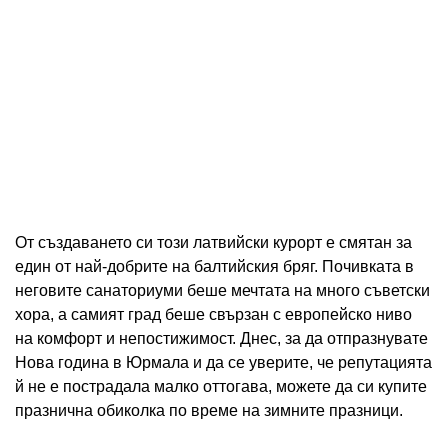
От създаването си този латвийски курорт е смятан за
един от най-добрите на балтийския бряг. Почивката в
неговите санаториуми беше мечтата на много съветски
хора, а самият град беше свързан с европейско ниво
на комфорт и непостижимост. Днес, за да отпразнувате
Нова година в Юрмала и да се уверите, че репутацията
й не е пострадала малко оттогава, можете да си купите
празнична обиколка по време на зимните празници.