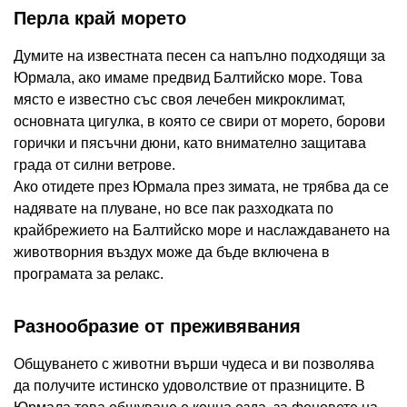
Перла край морето
Думите на известната песен са напълно подходящи за
Юрмала, ако имаме предвид Балтийско море. Това
място е известно със своя лечебен микроклимат,
основната цигулка, в която се свири от морето, борови
горички и пясъчни дюни, като внимателно защитава
града от силни ветрове.
Ако отидете през Юрмала през зимата, не трябва да се
надявате на плуване, но все пак разходката по
крайбрежието на Балтийско море и наслаждаването на
животворния въздух може да бъде включена в
програмата за релакс.
Разнообразие от преживявания
Общуването с животни върши чудеса и ви позволява
да получите истинско удоволствие от празниците. В