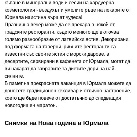
къпане в минерални води и сесии на хардуерна
козметология - въздухът и умелите ръце на лекарите от
Юрмала наистина вършат чудеса!
Празнична вечер може да се прекара в някой от
градските ресторанти, където менюто ще включва
голямо разнообразие от латвийски ястия. Декорирани
под формата на таверни, рибните ресторанти са
известни със своите ястия с морски дарове, а
десертите, сервирани в кафенета от Юрмала, могат да
ви накарат да забравите за диетите дори на най-
силните.
В памет на прекрасната ваканция в Юрмала можете да
донесете традиционен кехлибар и отлично настроение,
което ще бъде повече от достатъчно до следващия
новогодишен маратон.
Снимки на Нова година в Юрмала