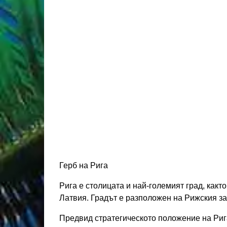
Герб на Рига
Рига е столицата и най-големият град, какт
Латвия. Градът е разположен на Рижския за
Предвид стратегическото положение на Риг