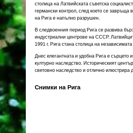
столица на Латвийската съветска социалистич
германски контрол, след което се завръща 
на Рига е напълно разрушен.
В следвоенния период Рига се развива бърз
индустриални центрове на СССР. Латвийцит
1991 г. Рига стана столица на независимат
Днес елегантната и удобна Рига е сърцето 
културно наследство. Историческият центъ
световно наследство и отлично илюстрира д
Снимки на Рига