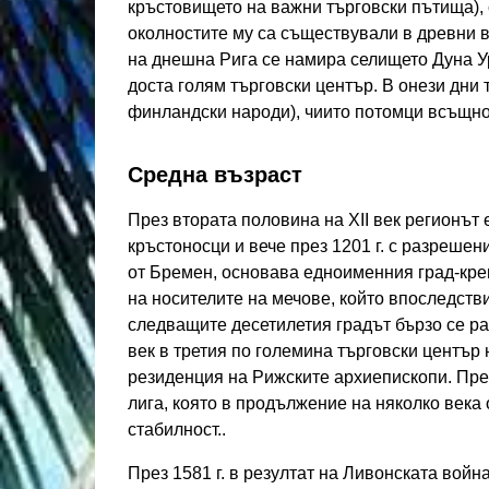
кръстовището на важни търговски пътища),
околностите му са съществували в древни вр
на днешна Рига се намира селището Дуна У
доста голям търговски център. В онези дни 
финландски народи), чиито потомци всъщнос
Средна възраст
През втората половина на XII век регионът 
кръстоносци и вече през 1201 г. с разрешен
от Бремен, основава едноименния град-креп
на носителите на мечове, който впоследств
следващите десетилетия градът бързо се ра
век в третия по големина търговски център 
резиденция на Рижските архиепископи. През
лига, която в продължение на няколко века
стабилност..
През 1581 г. в резултат на Ливонската война