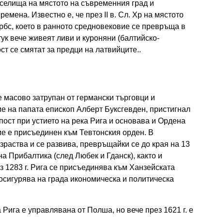
 селища на мястото на съвременния град и
емена. Известно е, че през II в. Сл. Хр на мястото
рбс, което в ранното средновековие се превръща в
тук вече живеят ливи и куроняни (балтийско-
т се смятат за предци на латвийците..
е масово затрупан от германски търговци и
ие на папата епископ Алберт Буксгевден, пристигнал
ост при устието на река Рига и основава и Ордена
ие е присъединен към Тевтонския орден. В
зраства и се развива, превръщайки се до края на 13
на Прибалтика (след Любек и Гданск), както и
 1283 г. Рига се присъединява към Ханзейската
 осигурява на града икономическа и политическа
 Рига е управлявана от Полша, но вече през 1621 г. е