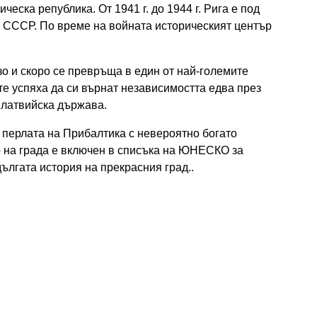
еска република. От 1941 г. до 1944 г. Рига е под
в СССР. По време на войната историческият център
о и скоро се превръща в един от най-големите
е успяха да си върнат независимостта едва през
а латвийска държава.
и перлата на Прибалтика с невероятно богато
р на града е включен в списъка на ЮНЕСКО за
ългата история на прекрасния град..