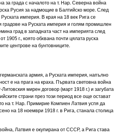
а за града с началото на т. Нар. Северна война
рска Русия за надмощие в Балтийско море. След
т Руската империя. В края на 18 век Рига се
и градове на Руската империя и голям промишлен
лемина град в западната част на империята след
т 1905 г., която обхвана почти цялата руска
ните центрове на бунтовниците.
т германската армия, а Руската империя, напълно
ост е на прага на краха. Първата световна война
Литовския мирен договор (март 1918 г.) и загубата
тийските страни през този период все още остават
то на т. Нар. Примирие Компиен Латвия успя да
ено на 18 ноември 1918 г. в Рига, станала столица
 война, Латвия е окупирана от СССР, а Рига става