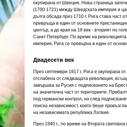
окупирана от Швеция. Нова страница започн
(1700-1721) между Шведската империя и ца
дълга обсада през 1710 г. Рига става част о
превръща в един от основните пристанищн
център, а до края на 19 век - вторият по го
Санкт Петербург. По време на революцията о
империя, Рига се превърна в един от основ
Двадесети век
През септември 1917 г. Рига е окупирана о
отслабена от следващата революция, всъщн
завършва за Русия с подписването на Брест-
на значителна част от териториите. Прибал
под германски контрол, но след подписване
поиска независимост, което беше провъзглас
на независимата република Латвия.
През 1940 г., по време на Втората световна