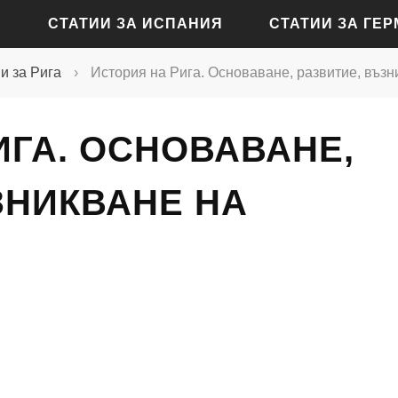
СТАТИИ ЗА ИСПАНИЯ
СТАТИИ ЗА ГЕ
и за Рига
›
История на Рига. Основаване, развитие, възн
СТАТИИ ЗА АЛИКАНТЕ
СТАТИИ ЗА БАДЕН-Б
ИГА. ОСНОВАВАНЕ,
СТАТИИ ЗА БАРСЕЛОНА
СТАТИИ ЗА БЕРЛИН
СТАТИИ ЗА МАДРИД
СТАТИИ ЗА КЬОЛН
ЗНИКВАНЕ НА
СТАТИИ ЗА СЕВИЛЯ
СТАТИИ ЗА ДРЕЗДЕН
СТАТИИ ЗА ВАЛЕНСИЯ
СТАТИИ ЗА ФРАНКФУ
СТАТИИ ЗА ХАМБУРГ
СТАТИИ ЗА МЮНХЕН