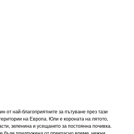
ин от най-благоприятните за пътуване през тази
територии на Европа. Юли е короната на лятото,
сти, зеленина и усещането за постоянна почивка.
е бъде придружена от прекрасно време, нежни