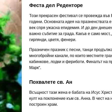
Феста дел Реденторе
Този прекрасен фестивал се провежда във В
години. Основната идея на празненствата е 
век спря ужасна епидемия. И до ден днеше
важно събитие за града. Какъв е само мост,
гирлянди, цветя, фенери.
Празничен празник с песни, танци продължа
многобройни канали, по които местните граж
кабинкове, лодки и фериботи. Финалът на п
Марк“.
Похвалете св. Ан
Всъщност тази жена е бабата на Исус Христ
култ на поклонение към св. Анна. В чест на н
построен храм.