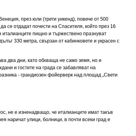
енеция, през юли (трети уикенд), повече от 500
да се отдадат почести на Спасителя, който през 16
н италианците пищно и тържествено празнуват
 дълъг 330 метра, свързан от кабинковете и украсен с
ва два дни, като обхваща не само земя, но и
дани и гостите на града се забавляват на
разника - грандиозен фойерверк над площад „Свети
ос, не е изненадващо, че италианците имат такъв
ея наричат ​​улици, болници, в почти всеки град е