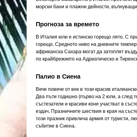
морски бани и плажни дейности, вълнуващи
Прогноза за времето
В Италия юли е истинско горещо лято. С пр
горещо. Средното ниво на дневните температ
африканска Сахара могат да затоплят възду
по крайбрежието на Адриатическо и Тиренск
Палио в Сиена
Вече повече от век в този красив италианск
Два пъти годишно (първо на 2 юли, а след т
състезатели и красиви коне участват в съст
ездач. Празничните шествия в края на със
този празник привлича армия от туристи, л
събитие в Сиена.