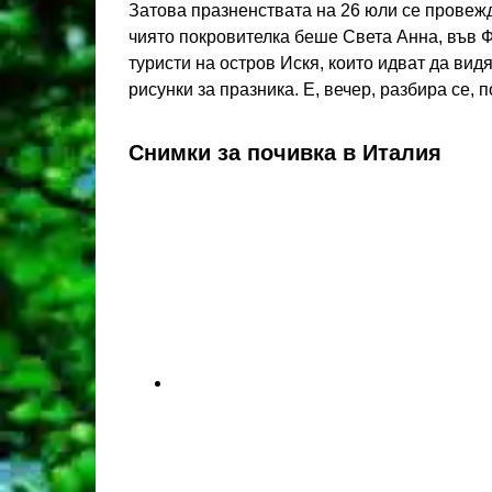
Затова празненствата на 26 юли се провежда
чиято покровителка беше Света Анна, във 
туристи на остров Искя, които идват да вид
рисунки за празника. Е, вечер, разбира се, 
Снимки за почивка в Италия