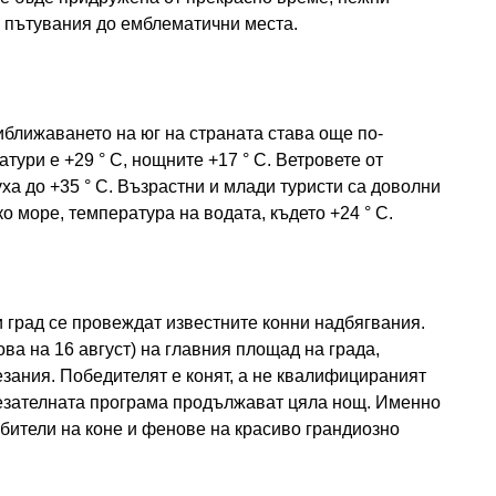
 пътувания до емблематични места.
иближаването на юг на страната става още по-
ури е +29 ° C, нощните +17 ° C. Ветровете от
ха до +35 ° C. Възрастни и млади туристи са доволни
о море, температура на водата, където +24 ° C.
и град се провеждат известните конни надбягвания.
ова на 16 август) на главния площад на града,
езания. Победителят е конят, а не квалифицираният
тезателната програма продължават цяла нощ. Именно
юбители на коне и фенове на красиво грандиозно