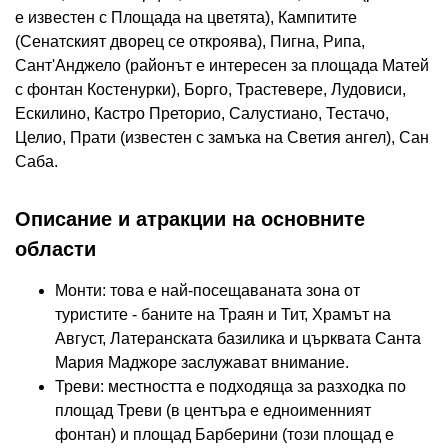
е известен с Площада на цветята), Кампитите
(Сенатският дворец се откроява), Пигна, Рипа,
Сант'Анджело (районът е интересен за площада Матей
с фонтан Костенурки), Борго, Трастевере, Лудовиси,
Ескилино, Кастро Преторио, Салустиано, Тестачо,
Целио, Прати (известен с замъка на Светия ангел), Сан
Саба.
Описание и атракции на основните
области
Монти: това е най-посещаваната зона от
туристите - баните на Траян и Тит, Храмът на
Август, Латеранската базилика и църквата Санта
Мария Маджоре заслужават внимание.
Треви: местността е подходяща за разходка по
площад Треви (в центъра е едноименният
фонтан) и площад Барберини (този площад е