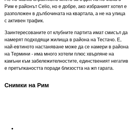
Рим е районът Celio, но е добре, ако избраният хотел е
разположен в дълбочината на квартала, а не на улица
с активен трафик.
Заинтересованите от клубните партита имат смисъл да
намерят подходящи жилища в района на Тестачо. Е,
най-евтиното настаняване може да се намери в района
на Термини - има много хотели плюс хвърляне на
камъни към забележителностите, единственият негатив
е претъпкаността поради близостта на жп гарата.
Снимки на Рим