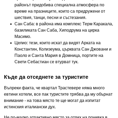
районът придобива специална атмосфера по
време на празниците, които са придружени от
шествия, танци, песни и състезания.
Сан Саба: в района има комплекс Терм Каракала,
базиликата Сан Саба, Хиподрума на цирка
Масимо.
Целио: тези, които искат да видят Арката на
Константин, Колизеума, църквата Сан Джовани и
Паоло и Санта Мария в Домница, портите на
Свети Себастиан се втурват тук.
Къде да отседнете за туристите
Въпреки факта, че квартал Трастевере няма много
евтини хотели, все пак туристите трябва да му обърнат
внимание - на това място те ще могат да изпитат
истинския италиански дух.
Не по-малко атрактивно място за отдих на почивка в