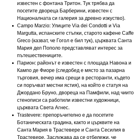
известен с фонтана Тритон. Тук трябва да
посетите двореца Барберини, известен с
Националната си галерия за древно изкуство).
Campo Marzio: Улиците Via dei Condotti и Via
Margutta, испанските стъпки, старото кафене Caffe
Greco (казват, че Гогол е бил тук), църквата Санта
Мария дел Пополо представляват интерес за
пътешествениците.
Парион: районът е известен с площада Навона и
Кампо де Фиоре (следобед е място за пазарна
търговия, вечер има срещи в ресторанти, където
си поръчват местни ястия), на който е статуя на
Джордано Бруно, двореца на Памфили, над чиито
стенописи са работили известни художници,
църквата Света Агнес.
Trastevere: препоръчително е да посетите
Ботаническата градина, както и църквите на
Санта Мария в Трастевере и Санта Сесилия в
Трастевере. Заслужава да се отбележи, че