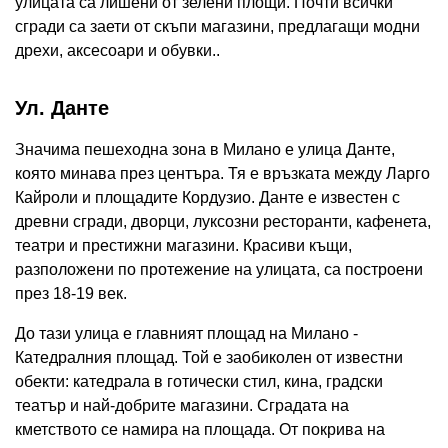
улицата са лишени от зелени площи. Почти всички
сгради са заети от скъпи магазини, предлагащи модни
дрехи, аксесоари и обувки..
Ул. Данте
Значима пешеходна зона в Милано е улица Данте,
която минава през центъра. Тя е връзката между Ларго
Кайроли и площадите Кордузио. Данте е известен с
древни сгради, дворци, луксозни ресторанти, кафенета,
театри и престижни магазини. Красиви къщи,
разположени по протежение на улицата, са построени
през 18-19 век.
До тази улица е главният площад на Милано -
Катедралния площад. Той е заобиколен от известни
обекти: катедрала в готически стил, кина, градски
театър и най-добрите магазини. Сградата на
кметството се намира на площада. От покрива на