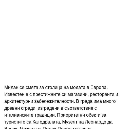
Милан се смята за столица на модата в Европа.
Известен е с престижните си магазини, ресторанти и
архитектурни забележителности. В града има много
древни сгради, изградени в съответствие с
италианските традиции. Приоритетни обекти за
туристите са Катедралата, Музеят на Леонардо да
Винчи, Музеят на Полди Пецоли и други.