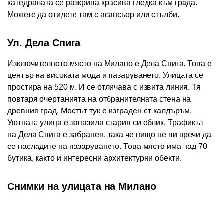
катедралата се разкрива красива гледка към града.
Можете да отидете там с асансьор или стълби.
Ул. Дела Спига
Изключителното място на Милано е Дела Спига. Това е
център на високата мода и пазаруването. Улицата се
простира на 520 м. И се отличава с извита линия. Тя
повтаря очертанията на отбранителната стена на
древния град. Мостът тук е изграден от калдъръм.
Уютната улица е запазила стария си облик. Трафикът
на Дела Спига е забранен, така че нищо не ви пречи да
се насладите на пазаруването. Това място има над 70
бутика, както и интересни архитектурни обекти.
Снимки на улицата на Милано