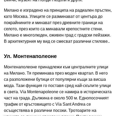
Милано е изградено на принципа на радиален пръстен,
като Москва. Улиците се разминават от центъра до
покрайнините и минават през древните граници на
селото, през които са минавали крепостните стени.
Милано е многолюден, оживен град с градски пейзажи.
В архитектурния му вид се смесват различни стилове..
Ул. Монтенаполеоне
Монтенаполеоне принадлежи към централните улици
на Милано. Тя преминава през моден квартал. В него
са разположени бутици от популярни къщи за висша
мода. Тази функция го поставя сред най-скъпите улици
в света. Via Montenapoleone се намира в историческата
част на града. Дължина е около 500 м. Еднопосочният
трафик от кръстовището с Via Sant Andrea се
осъществява в различни посоки. Тротоарите на