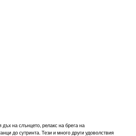
 дъх на слънцето, релакс на брега на
нци до сутринта. Тези и много други удоволствия