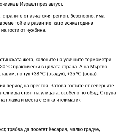
очивка в Израел през август.
, страните от азиатския регион, безспорно, има
реме той е в развитие, като всяка година
на гости от чужбина.
истинската жега, колоните на уличните термометри
+30 ºC практически в цялата страна. А на Мъртво
авим, но тук +38 ºC (въздух), +35 ºC (вода).
ия период на престоя. Затова гостите от северните
телни да стоят на улицата, особено по обяд. Струва
а плажа и места с сянка и климатик.
ст, трябва да посетят Кесария, малко градче,