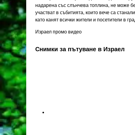
надарена със слънчева топлина, не може бе
участват в събитията, които вече са станал
като канят всички жители и посетители в гра
Израел промо видео
Снимки за пътуване в Израел