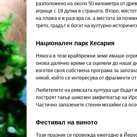
разположено на около 50 километра от древ
игрище с 18 дупки в страната. Второ, място
на плажа е в разгара си, а местата за почив
трето, градът е богат на културно-историче
Национален парк Кесария
Някога в тези крайбрежни земи имаше огром
онова далечно време са оцелели до наши дн
изготвя своя собствена програма за запозн
някой, който се интересува от фрагменти от
Любителите на римската култура ще бъдат и
построят такъв шикозен амфитеатър на Ирод
Частично запазените стенни мозайки са осо
Фестивал на виното
Този празник се провежда ежегодно в Йеруса