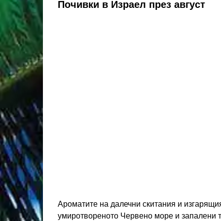
Почивки в Израел през август
Ароматите на далечни скитания и изгарящия
умиротвореното Червено море и запалени та