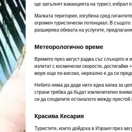
ще запълнят ваканцията на турист, избрал п
Малката територия, изгубена сред гигантите
огромен туристически потенциал. В същото в
разширява обхвата на услугите, предлагани 
Метеорологично време
Времето през август радва със слънцето и 
излитат с космически скорости, достигайки 
море още по-високо, нереално е да си предст
Небето няма да даде нито една капка за цел
страни трябва да бъдат изключително внима
си да споделите останалото между престой н
Красива Кесария
Туристите, които дойдоха в Израел през авгу