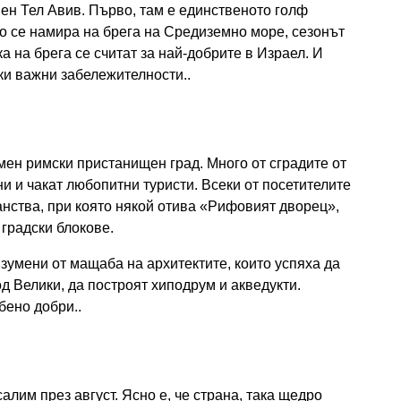
ен Тел Авив. Първо, там е единственото голф
то се намира на брега на Средиземно море, сезонът
ка на брега се считат за най-добрите в Израел. И
ски важни забележителности..
ен римски пристанищен град. Много от сградите от
и и чакат любопитни туристи. Всеки от посетителите
анства, при която някой отива «Рифовият дворец»,
 градски блокове.
зумени от мащаба на архитектите, които успяха да
 Велики, да построят хиподрум и акведукти.
бено добри..
лим през август. Ясно е, че страна, така щедро