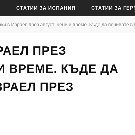
СТАТИИ ЗА ИСПАНИЯ
СТАТИИ ЗА ГЕ
ки в Израел през август: цени и време. Къде да почивате в 
СТАТИИ ЗА АЛИКАНТЕ
СТАТИИ ЗА БАДЕН-Б
РАЕЛ ПРЕЗ
СТАТИИ ЗА БАРСЕЛОНА
СТАТИИ ЗА БЕРЛИН
СТАТИИ ЗА МАДРИД
СТАТИИ ЗА КЬОЛН
И ВРЕМЕ. КЪДЕ ДА
СТАТИИ ЗА СЕВИЛЯ
СТАТИИ ЗА ДРЕЗДЕН
ЗРАЕЛ ПРЕЗ
СТАТИИ ЗА ВАЛЕНСИЯ
СТАТИИ ЗА ФРАНКФУ
СТАТИИ ЗА ХАМБУРГ
СТАТИИ ЗА МЮНХЕН