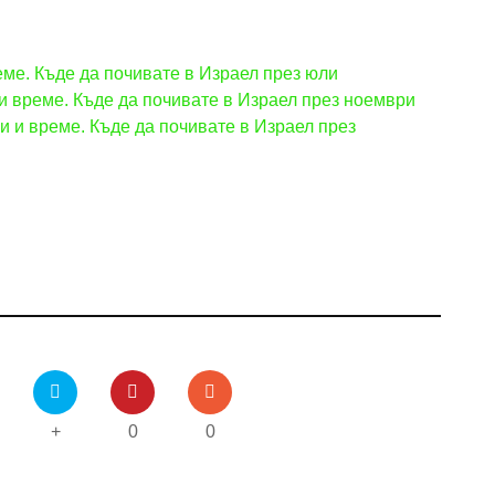
еме. Къде да почивате в Израел през юли
и време. Къде да почивате в Израел през ноември
и и време. Къде да почивате в Израел през
+
0
0