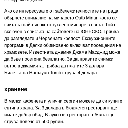
Ако се интересувате от забележителностите на града,
обърнете внимание на минарето Qutb Minar, което се
счита за най-високото тухлено минаре в света. Той е
включен в списъка на сайтовете на ЮНЕСКО. Трябва
да разгледате и Червената крепост. Екскурзионните
програми в Делхи обикновено включват посещения на
храмовете. Известната джамия Джама Масджид може
да бъде посетена безплатно. За да правите снимки
вътре в джамията, трябва да платите 3 долара.
Билетът на Hamayun Tomb струва 4 долара.
хранене
В малки кафенета и улични сергии можете да си купите
евтина храна. За 3 долара в бюджетен ресторант ще
имате добър обяд. В луксозен ресторант обядът ще
струва повече от 500 рупии.