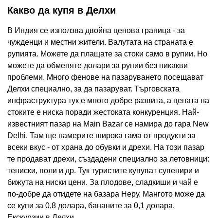
Какво да купя в Делхи
В Индия се използва двойна ценова граница - за
чужденци и местни жители. Валутата на страната е
рупията. Можете да плащате за стоки само в рупии. Но
можете да обменяте долари за рупии без никакви
проблеми. Много фенове на пазаруването посещават
Делхи специално, за да пазаруват. Търговската
инфраструктура тук е много добре развита, а цената на
стоките е ниска поради жестоката конкуренция. Най-
известният пазар на Main Bazar се намира до гара New
Delhi. Там ще намерите широка гама от продукти за
всеки вкус - от храна до обувки и дрехи. На този пазар
те продават дрехи, създадени специално за летовници:
тениски, поли и др. Тук туристите купуват сувенири и
бижута на ниски цени. За плодове, сладкиши и чай е
по-добре да отидете на базара Неру. Мангото може да
се купи за 0,8 долара, бананите за 0,1 долара.
Екскурзии в Делхи