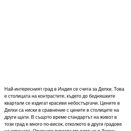
Най-интересният град в Индия се счита за Делхи. Това
е столицата на контрастите, където до бедняшките
квартали се издигат красиви небостъргачи. Цените в
Делхи са ниски в сравнение с цените в столиците на
други щати. В същото време стандартът на живот в
този град е много по-висок, отколкото в други градове