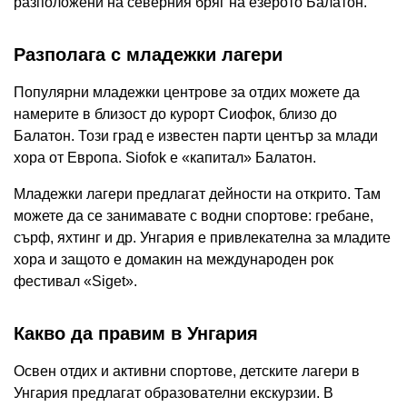
разположени на северния бряг на езерото Балатон.
Разполага с младежки лагери
Популярни младежки центрове за отдих можете да
намерите в близост до курорт Сиофок, близо до
Балатон. Този град е известен парти център за млади
хора от Европа. Siofok е «капитал» Балатон.
Младежки лагери предлагат дейности на открито. Там
можете да се занимавате с водни спортове: гребане,
сърф, яхтинг и др. Унгария е привлекателна за младите
хора и защото е домакин на международен рок
фестивал «Siget».
Какво да правим в Унгария
Освен отдих и активни спортове, детските лагери в
Унгария предлагат образователни екскурзии. В