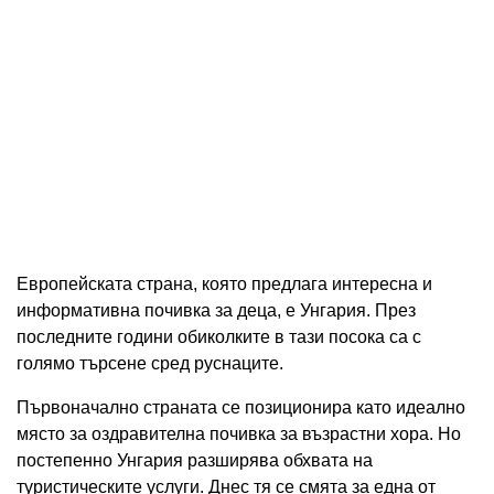
Европейската страна, която предлага интересна и
информативна почивка за деца, е Унгария. През
последните години обиколките в тази посока са с
голямо търсене сред руснаците.
Първоначално страната се позиционира като идеално
място за оздравителна почивка за възрастни хора. Но
постепенно Унгария разширява обхвата на
туристическите услуги. Днес тя се смята за една от