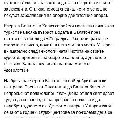
вулкана. Лековитата кал и водата на езерото се считат
за лековити. С тяхна помощ специалистите успешно
лекуват заболявания на опорно-двигателния апарат.
Езерата Балатон и Хевиз са райски места за почивка за
туристи на всяка възраст. Водата в Балатон през
лятото се затопля до +25 градуса. Въпреки факта, че
езерото е прясно, водата в него е много чиста. Унгария
внимателно следи екологичната чистота на своите
курорти. Бреговете на езерото са нежни, а дъното е
пясъчно. Затова плуването на това място е
удоволствие.
На брега на езерото Балатон са най-добрите детски
центрове. Брегът от Балатонъл до Балатонберен е
непрекъснат великолепен плаж. Деца от цял ​​свят идват
тук, за да се насладят на прекрасна почивка и да
подобрят здравето си. Детските лагери в Унгария канят
деца от 6 години. Отдих центрове за по-големи деца са