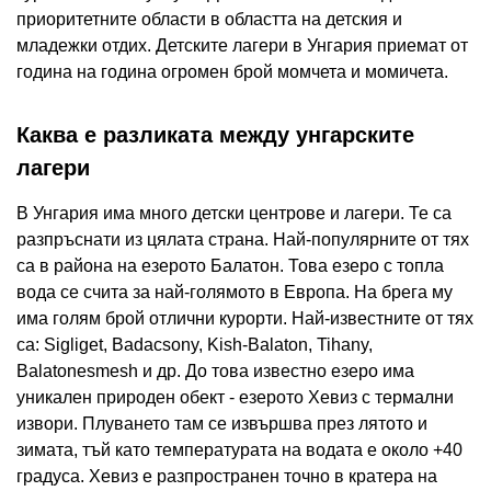
приоритетните области в областта на детския и
младежки отдих. Детските лагери в Унгария приемат от
година на година огромен брой момчета и момичета.
Каква е разликата между унгарските
лагери
В Унгария има много детски центрове и лагери. Те са
разпръснати из цялата страна. Най-популярните от тях
са в района на езерото Балатон. Това езеро с топла
вода се счита за най-голямото в Европа. На брега му
има голям брой отлични курорти. Най-известните от тях
са: Sigliget, Badacsony, Kish-Balaton, Tihany,
Balatonesmesh и др. До това известно езеро има
уникален природен обект - езерото Хевиз с термални
извори. Плуването там се извършва през лятото и
зимата, тъй като температурата на водата е около +40
градуса. Хевиз е разпространен точно в кратера на