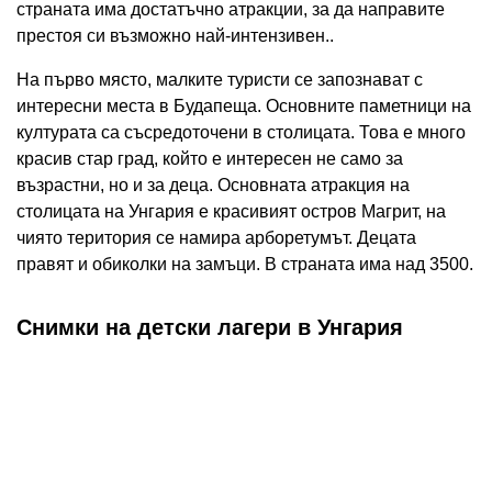
страната има достатъчно атракции, за да направите
престоя си възможно най-интензивен..
На първо място, малките туристи се запознават с
интересни места в Будапеща. Основните паметници на
културата са съсредоточени в столицата. Това е много
красив стар град, който е интересен не само за
възрастни, но и за деца. Основната атракция на
столицата на Унгария е красивият остров Магрит, на
чиято територия се намира арборетумът. Децата
правят и обиколки на замъци. В страната има над 3500.
Снимки на детски лагери в Унгария