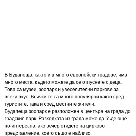
В Будапеща, както и в много европейски градове, има
много места, където можете да се отпуснете с деца.
Това са музеи, зоопарк и увеселителни паркове за
всеки вкус. Всички те са много популярни както сред
туристите, така и сред местните жители..
Будапеща зоопарк е разположен в центъра на града до
градския парк. Разходката из града може да бъде още
по-интересна, ако вечер отидете на цирково
представление, което също е наблизо.