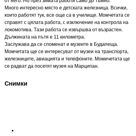
от него. Но през зимата работи само до тъмно.
Много интересно място е детската железница. Всички,
които работят тук, все още са в училище. Момчетата се
справят с цялата работа, с изключение на контрола на
локомотива. Тази работа се извършва от възрастен.
Дължината на пътя е 11 километра.
Заслужава да се споменат и музеите в Будапеща.
Момчетата ще се интересуват от музеи на транспорта,
железниците, авиацията и телефоните. Момичетата ще
се радват да посетят музея на Марципан.
Снимки