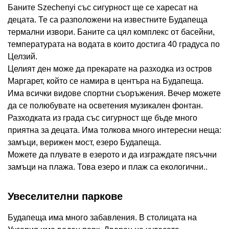
Баните Szechenyi със сигурност ще се харесат на
децата. Те са разположени на известните Будапеща
термални извори. Баните са цял комплекс от басейни,
температурата на водата в които достига 40 градуса по
Целзий.
Целият ден може да прекарате на разходка из остров
Маргарет, който се намира в центъра на Будапеща.
Има всички видове спортни съоръжения. Вечер можете
да се полюбувате на осветения музикален фонтан.
Разходката из града със сигурност ще бъде много
приятна за децата. Има толкова много интересни неща:
замъци, верижен мост, езеро Будапеща.
Можете да плувате в езерото и да изграждате пясъчни
замъци на плажа. Това езеро и плаж са екологични..
Увеселителни паркове
Будапеща има много забавления. В столицата на