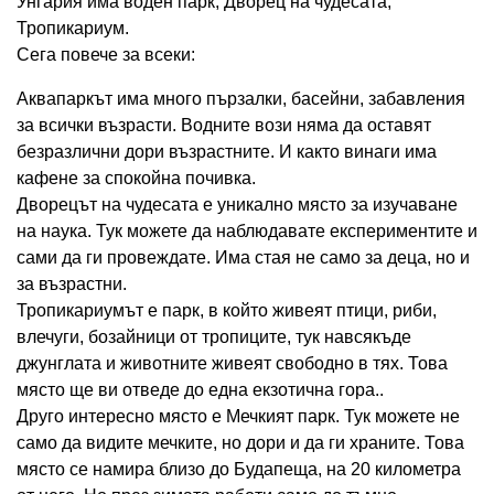
Унгария има воден парк, Дворец на чудесата,
Тропикариум.
Сега повече за всеки:
Аквапаркът има много пързалки, басейни, забавления
за всички възрасти. Водните вози няма да оставят
безразлични дори възрастните. И както винаги има
кафене за спокойна почивка.
Дворецът на чудесата е уникално място за изучаване
на наука. Тук можете да наблюдавате експериментите и
сами да ги провеждате. Има стая не само за деца, но и
за възрастни.
Тропикариумът е парк, в който живеят птици, риби,
влечуги, бозайници от тропиците, тук навсякъде
джунглата и животните живеят свободно в тях. Това
място ще ви отведе до една екзотична гора..
Друго интересно място е Мечкият парк. Тук можете не
само да видите мечките, но дори и да ги храните. Това
място се намира близо до Будапеща, на 20 километра