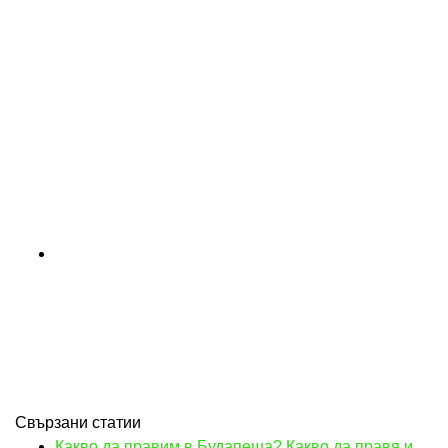
Свързани статии
Какво да правим в Будапеща? Какво да правя и