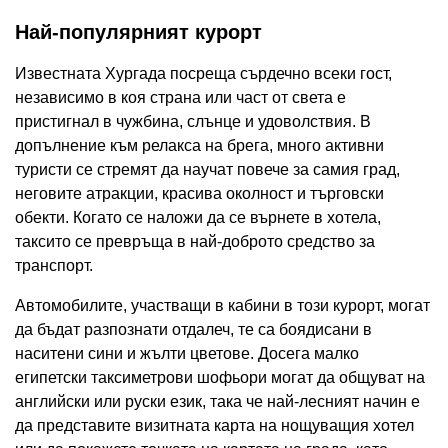
Най-популярният курорт
Известната Хургада посреща сърдечно всеки гост,
независимо в коя страна или част от света е
пристигнал в чужбина, слънце и удоволствия. В
допълнение към релакса на брега, много активни
туристи се стремят да научат повече за самия град,
неговите атракции, красива околност и търговски
обекти. Когато се наложи да се върнете в хотела,
таксито се превръща в най-доброто средство за
транспорт.
Автомобилите, участващи в кабини в този курорт, могат
да бъдат разпознати отдалеч, те са боядисани в
наситени сини и жълти цветове. Досега малко
египетски таксиметрови шофьори могат да общуват на
английски или руски език, така че най-лесният начин е
да представите визитната карта на нощуващия хотел