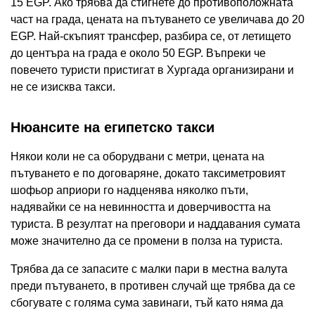
15 EGP. Ако трябва да стигнете до противоположната
част на града, цената на пътуването се увеличава до 20
EGP. Най-скъпият трансфер, разбира се, от летището
до центъра на града е около 50 EGP. Въпреки че
повечето туристи пристигат в Хургада организирани и
не се изисква такси.
Нюансите на египетско такси
Някои коли не са оборудвани с метри, цената на
пътуването е по договаряне, докато таксиметровият
шофьор априори го надценява няколко пъти,
надявайки се на невинността и доверчивостта на
туриста. В резултат на преговори и наддавания сумата
може значително да се промени в полза на туриста.
Трябва да се запасите с малки пари в местна валута
преди пътуването, в противен случай ще трябва да се
сбогувате с голяма сума завинаги, тъй като няма да