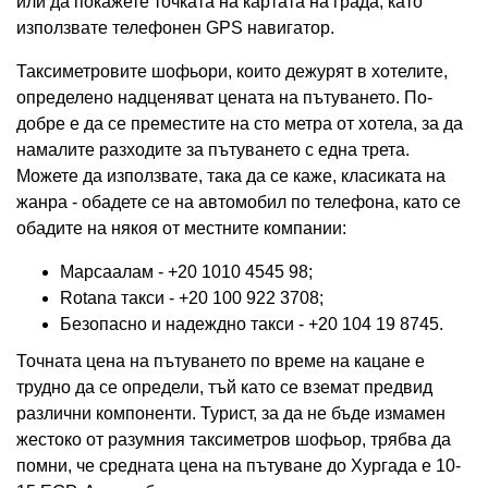
или да покажете точката на картата на града, като
използвате телефонен GPS навигатор.
Таксиметровите шофьори, които дежурят в хотелите,
определено надценяват цената на пътуването. По-
добре е да се преместите на сто метра от хотела, за да
намалите разходите за пътуването с една трета.
Можете да използвате, така да се каже, класиката на
жанра - обадете се на автомобил по телефона, като се
обадите на някоя от местните компании:
Марсаалам - +20 1010 4545 98;
Rotana такси - +20 100 922 3708;
Безопасно и надеждно такси - +20 104 19 8745.
Точната цена на пътуването по време на кацане е
трудно да се определи, тъй като се вземат предвид
различни компоненти. Турист, за да не бъде измамен
жестоко от разумния таксиметров шофьор, трябва да
помни, че средната цена на пътуване до Хургада е 10-