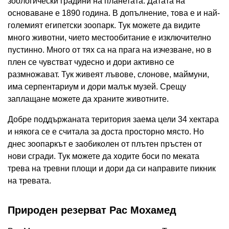
зоологически градини на планетата. Датата на
основаване е 1890 година. В допълнение, това е и най-
големият египетски зоопарк. Тук можете да видите
много животни, чието местообитание е изключително
пустинно. Много от тях са на прага на изчезване, но в
плен се чувстват чудесно и дори активно се
размножават. Тук живеят лъвове, слонове, маймуни,
има серпентариум и дори малък музей. Срещу
заплащане можете да храните животните.
Добре поддържаната територия заема цели 34 хектара
и някога се е считала за доста просторно място. Но
днес зоопаркът е заобиколен от плътен пръстен от
нови сгради. Тук можете да ходите боси по меката
трева на тревни площи и дори да си направите пикник
на тревата.
Природен резерват Рас Мохамед