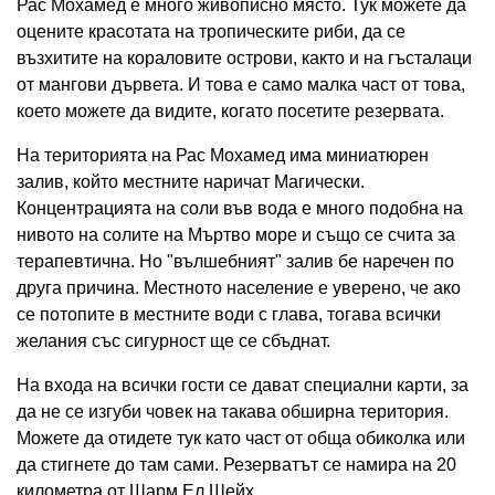
Рас Мохамед е много живописно място. Тук можете да
оцените красотата на тропическите риби, да се
възхитите на кораловите острови, както и на гъсталаци
от мангови дървета. И това е само малка част от това,
което можете да видите, когато посетите резервата.
На територията на Рас Мохамед има миниатюрен
залив, който местните наричат ​​Магически.
Концентрацията на соли във вода е много подобна на
нивото на солите на Мъртво море и също се счита за
терапевтична. Но "вълшебният" залив бе наречен по
друга причина. Местното население е уверено, че ако
се потопите в местните води с глава, тогава всички
желания със сигурност ще се сбъднат.
На входа на всички гости се дават специални карти, за
да не се изгуби човек на такава обширна територия.
Можете да отидете тук като част от обща обиколка или
да стигнете до там сами. Резерватът се намира на 20
километра от Шарм Ел Шейх.