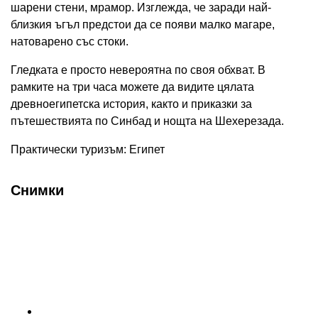
шарени стени, мрамор. Изглежда, че заради най-
близкия ъгъл предстои да се появи малко магаре,
натоварено със стоки.
Гледката е просто невероятна по своя обхват. В
рамките на три часа можете да видите цялата
древноегипетска история, както и приказки за
пътешествията по Синбад и нощта на Шехерезада.
Практически туризъм: Египет
Снимки