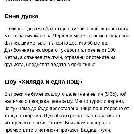
Синя дупка
В близост до село Дахаб ще намерите най-интересното
място за гмуркане на Червено море - огромна коралова
фуния, диаметърът на която достига 50 метра.
Дълбочината на морето тук достига повече от 100
метра, а слънчевите лъчи, отразени от стените на
фунията, боядисват водата в ярко синьо.
шоу «Хиляда и една нощ»
Въпреки че билет за шоуто далеч не е евтин ($ 35), той
напълно оправдава цената му. Много туристи вярват,
че тук няма да бъде представено нищо по-интересно от
танца на корема. И дълбоко греша. На първо място
интересен е самият хотел. Влизайки в двора, се
премествате в истински приказен Багдад - кули,