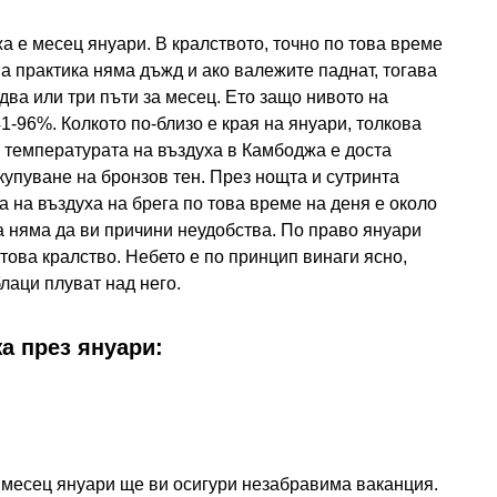
 е месец януари. В кралството, точно по това време
а практика няма дъжд и ако валежите паднат, тогава
два или три пъти за месец. Ето защо нивото на
1-96%. Колкото по-близо е края на януари, толкова
и температурата на въздуха в Камбоджа е доста
акупуване на бронзов тен. През нощта и сутринта
а на въздуха на брега по това време на деня е около
а няма да ви причини неудобства. По право януари
това кралство. Небето е по принцип винаги ясно,
лаци плуват над него.
а през януари:
з месец януари ще ви осигури незабравима ваканция.