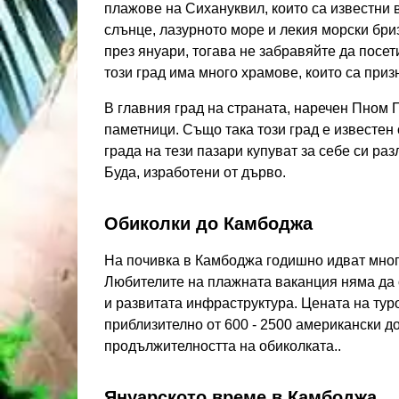
плажове на Сихануквил, които са известни в
слънце, лазурното море и лекия морски бри
през януари, тогава не забравяйте да посет
този град има много храмове, които са призн
В главния град на страната, наречен Пном 
паметници. Също така този град е известен 
града на тези пазари купуват за себе си ра
Буда, изработени от дърво.
Обиколки до Камбоджа
На почивка в Камбоджа годишно идват много
Любителите на плажната ваканция няма да 
и развитата инфраструктура. Цената на тур
приблизително от 600 - 2500 американски д
продължителността на обиколката..
Януарското време в Камбоджа