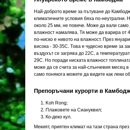
Най-доброто време за пътуване до Камбоджа
климатичните условия бяха по-неутрални. Н
около 25 мм, не повече. Може да вали само 
влажност намалява. Тя може да варира от 4
по-ниско е нивото на влажност. През януар
висока - 30-35С. Това е чудесно време за з
въздухът се загрява до 22С, а температурат
29С. Но поради ниската влажност топлинат
може да се счита за най-слънчевия месец в 
само понякога можете да видите как леки об
Препоръчани курорти в Камбодж
Koh Rong;
Плажовете на Сиануквил;
Ко-деко кул.
Мекият, приятен климат на тази страна пре