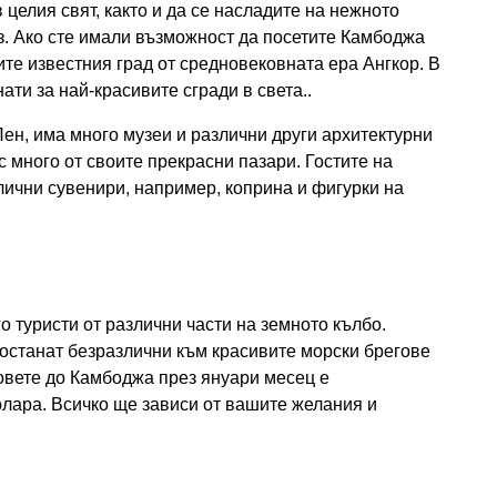
 целия свят, както и да се насладите на нежното
з. Ако сте имали възможност да посетите Камбоджа
ите известния град от средновековната ера Ангкор. В
ати за най-красивите сгради в света..
Пен, има много музеи и различни други архитектурни
с много от своите прекрасни пазари. Гостите на
злични сувенири, например, коприна и фигурки на
 туристи от различни части на земното кълбо.
останат безразлични към красивите морски брегове
овете до Камбоджа през януари месец е
олара. Всичко ще зависи от вашите желания и