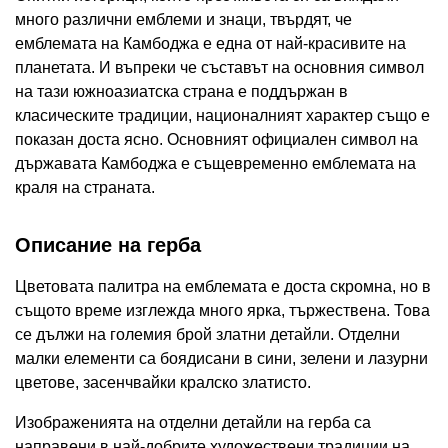
много различни емблеми и знаци, твърдят, че
емблемата на Камбоджа е една от най-красивите на
планетата. И въпреки че съставът на основния символ
на тази южноазиатска страна е поддържан в
класическите традиции, националният характер също е
показан доста ясно. Основният официален символ на
държавата Камбоджа е същевременно емблемата на
краля на страната.
Описание на герба
Цветовата палитра на емблемата е доста скромна, но в
същото време изглежда много ярка, тържествена. Това
се дължи на големия брой златни детайли. Отделни
малки елементи са боядисани в сини, зелени и лазурни
цветове, засенчвайки кралско златисто.
Изображенията на отделни детайли на герба са
направени в най-добрите художествени традиции на