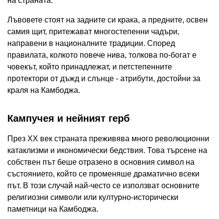
на страната.
Лъвовете стоят на задните си крака, а предните, освен
самия щит, притежават многостепенни чадъри,
направени в националните традиции. Според
правилата, колкото повече нива, толкова по-богат е
човекът, който принадлежат, и петстепенните
протектори от дъжд и слънце - атрибути, достойни за
краля на Камбоджа.
Кампучея и нейният герб
През ХХ век страната преживява много революционни
катаклизми и икономически бедствия. Това търсене на
собствен път беше отразено в основния символ на
състоянието, който се променяше драматично всеки
път. В този случай най-често се използват основните
религиозни символи или културно-исторически
паметници на Камбоджа.