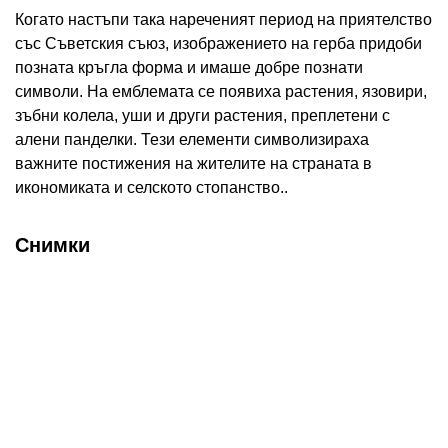
Когато настъпи така нареченият период на приятелство
със Съветския съюз, изображението на герба придоби
позната кръгла форма и имаше добре познати
символи. На емблемата се появиха растения, язовири,
зъбни колела, уши и други растения, преплетени с
алени панделки. Тези елементи символизираха
важните постижения на жителите на страната в
икономиката и селското стопанство..
Снимки