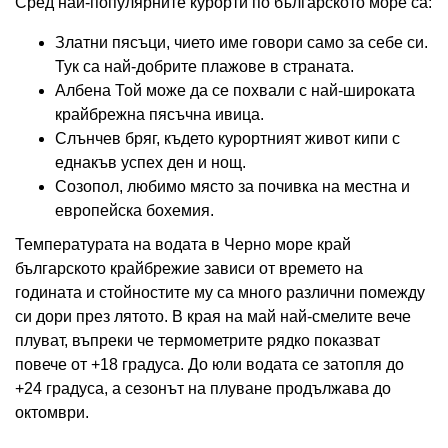
Сред най-популярните курорти по българското море са:
Златни пясъци, чието име говори само за себе си.
Тук са най-добрите плажове в страната.
Албена Той може да се похвали с най-широката
крайбрежна пясъчна ивица.
Слънчев бряг, където курортният живот кипи с
еднакъв успех ден и нощ.
Созопол, любимо място за почивка на местна и
европейска бохемия.
Температурата на водата в Черно море край
българското крайбрежие зависи от времето на
годината и стойностите му са много различни помежду
си дори през лятото. В края на май най-смелите вече
плуват, въпреки че термометрите рядко показват
повече от +18 градуса. До юли водата се затопля до
+24 градуса, а сезонът на плуване продължава до
октомври.