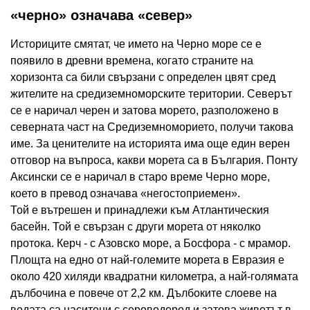
«черно» означава «север»
Историците смятат, че името на Черно море се е
появило в древни времена, когато страните на
хоризонта са били свързани с определен цвят сред
жителите на средиземноморските територии. Северът
се е наричал черен и затова морето, разположено в
северната част на Средиземноморието, получи такова
име. За ценителите на историята има още един верен
отговор на въпроса, какви морета са в България. Понту
Аксински се е наричал в старо време Черно море,
което в превод означава «негостоприемен».
Той е вътрешен и принадлежи към Атлантическия
басейн. Той е свързан с други морета от няколко
протока. Керч - с Азовско море, а Босфора - с мрамор.
Площта на едно от най-големите морета в Евразия е
около 420 хиляди квадратни километра, а най-голямата
дълбочина е повече от 2,2 км. Дълбоките слоеве на
водата са наситени с сероводород и затова животът в