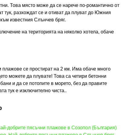
тни. Това място може да се нарече по-романтично от
т тук, разхождат се и отиват да плуват до Южния
 към известния Слънчев бряг.
ключение на територията на няколко хотела, обаче
 плажове се простират на 2 км. Има обаче много
ето можете да плувате! Това са четири бетонни
бани и да се потопите в морето, без да правите
та тук е изключително чиста..
р
Най-добрите пясъчни плажове в Созопол (България)
део. Най-добрите пясъчни плажове в Слънчев бряг