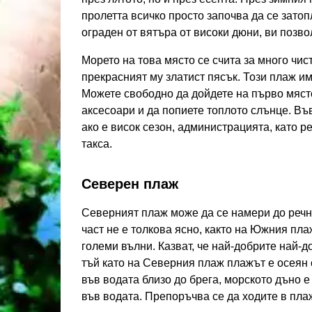
пролетта всичко просто започва да се затоп
ограден от вятъра от високи дюни, ви позв
Морето на това място се счита за много чист
прекрасният му златист пясък. Този плаж им
Можете свободно да дойдете на първо място
аксесоари и да попиете топлото слънце. Въ
ако е висок сезон, администрацията, като р
такса.
Северен плаж
Северният плаж може да се намери до речна
част не е толкова ясно, както на Южния пла
големи вълни. Казват, че най-добрите най-
тъй като на Северния плаж плажът е осеян 
във водата близо до брега, морското дъно е
във водата. Препоръчва се да ходите в пла