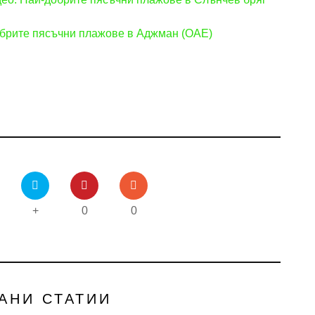
обрите пясъчни плажове в Аджман (ОАЕ)
+
0
0
АНИ СТАТИИ