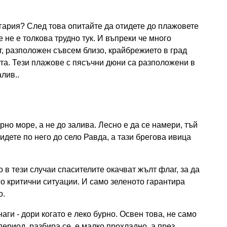
гария? След това опитайте да отидете до плажовете
не е толкова трудно тук. И въпреки че много
г, разположен съвсем близо, крайбрежието в град
ата. Тези плажове с пясъчни дюни са разположени в
лив..
но море, а не до залива. Лесно е да се намери, тъй
идете по него до село Равда, а тази брегова ивица
о в тези случаи спасителите окачват жълт флаг, за да
го критични ситуации. И само зеленото гарантира
о.
аги - дори когато е леко бурно. Освен това, не само
период, разбира се, е малко прохладно, а през