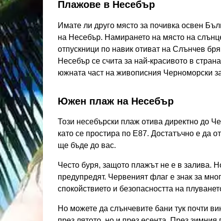
Плажове в Несебър
Имате ли друго място за почивка освен Бъл
на Несебър. Намирането на място на слънце 
отпускници по навик отиват на Слънчев бря
Несебър се счита за най-красивото в стран
южната част на живописния Черноморски за
Южен плаж на Несебър
Този несебърски плаж отива директно до Чер
като се простира по E87. Достатъчно е да от
ще бъде до вас.
Често буря, защото плажът не е в залива. Н
предупредят. Червеният флаг е знак за мно
спокойствието и безопасността на плуванет
Но можете да слънчевите бани тук почти вин
през лятото, но и през есента. През зимния 