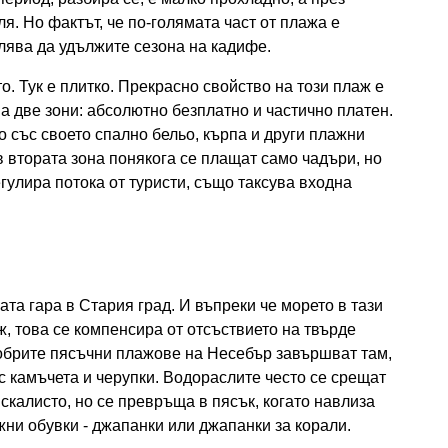
ля. Но фактът, че по-голямата част от плажа е
олява да удължите сезона на кадифе.
о. Тук е плитко. Прекрасно свойство на този плаж е
а две зони: абсолютно безплатно и частично платен.
 със своето спално бельо, кърпа и други плажни
в втората зона понякога се плащат само чадъри, но
егулира потока от туристи, също таксува входна
та гара в Стария град. И въпреки че морето в тази
ж, това се компенсира от отсъствието на твърде
добрите пясъчни плажове на Несебър завършват там,
с камъчета и черупки. Водораслите често се срещат
 скалисто, но се превръща в пясък, когато навлиза
жни обувки - джапанки или джапанки за корали.