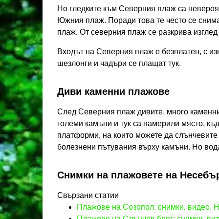
Но гледките към Северния плаж са невероя
Южния плаж. Поради това те често се снима
плаж. От северния плаж се разкрива изглед
Входът на Северния плаж е безплатен, с из
шезлонги и чадъри се плащат тук.
Диви каменни плажове
След Северния плаж дивите, много каменни
големи камъни и тук са намерили място, къд
платформи, на които можете да слънчевите 
болезнени пътувания върху камъни. Но вода
Снимки на плажовете на Несебъ
Свързани статии
Плажове на Созопол: снимки, видео. 
Плажове на Слънчев бряг: снимки, ви