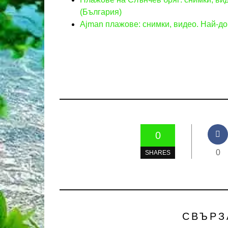
(България)
Ajman плажове: снимки, видео. Най-д
0
0
SHARES
СВЪРЗ