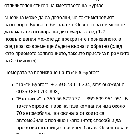
отличителен стикер на кметството на Бургас.
Мнозина може да са доволни, че таксиметровият
разговор в Бургас е безплатен. Освен това не можете
да изчакате отговора на диспечера - след 1-2
позвънявания можете да прекратите повикването, а
след кратко време ще бъдете върнати обратно (след
като приемете заявлението, таксито пристига в рамките
на 3-6 минути).
Номерата за повикване на такси в Бургас:
“Такси Бургас”: + 359 878 111 234, sms обаждане:
00359 889 700 898;
“Еко такси”: + 359 56 872 777, + 359 899 951 951. В
таксиметровия парк на тази компания има около
70 автомобила, половината от които са
автомобили с повишен капацитет, способни да
превозват пътници с насипен багаж. Освен това в