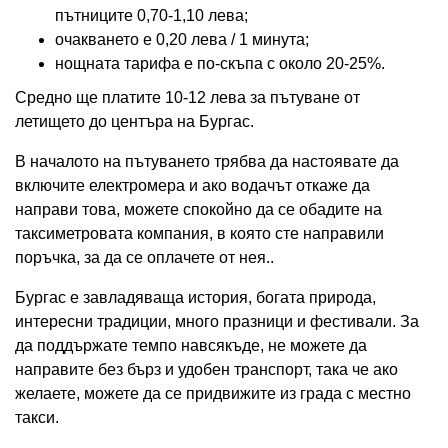
пътниците 0,70-1,10 лева;
очакването е 0,20 лева / 1 минута;
нощната тарифа е по-скъпа с около 20-25%.
Средно ще платите 10-12 лева за пътуване от
летището до центъра на Бургас.
В началото на пътуването трябва да настоявате да
включите електромера и ако водачът откаже да
направи това, можете спокойно да се обадите на
таксиметровата компания, в която сте направили
поръчка, за да се оплачете от нея..
Бургас е завладяваща история, богата природа,
интересни традиции, много празници и фестивали. За
да поддържате темпо навсякъде, не можете да
направите без бърз и удобен транспорт, така че ако
желаете, можете да се придвижите из града с местно
такси.