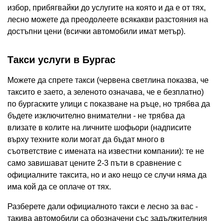
избор, прибягвайки до услугите на която и да е от тях,
лесно можете да преодолеете всякакви разстояния на
достъпни цени (всички автомобили имат метър).
Такси услуги в Бургас
Можете да спрете такси (червена светлина показва, че
таксито е заето, а зеленото означава, че е безплатно)
по бургаските улици с показване на ръце, но трябва да
бъдете изключително внимателни - не трябва да
влизате в колите на личните шофьори (надписите
върху техните коли могат да бъдат много в
съответствие с имената на известни компании): те не
само завишават цените 2-3 пъти в сравнение с
официалните таксита, но и ако нещо се случи няма да
има кой да се оплаче от тях.
Разберете дали официалното такси е лесно за вас -
такива автомобили са обозначени със задължителния