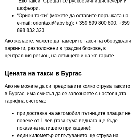
“Еко такси” Срещат се рускоезични диспечери и
шофьори.
“Орион такси” (можете да оставите поръчката на
e-mail:
oriontaxi@abv.bg
): + 359 899 800 800, +359
898 832 323.
Ако желаете, можете да намерите такси на оборудвани
паркинги, разположени в градски блокове, в
централния регион, на летището и на жп гарите.
Цената на такси в Бургас
Ако не можете да си представите колко струва таксито
в Бургас, има смисъл да се запознаете с настоящата
тарифна система:
при доставка на автомобил пътниците плащат не
повече от 1 лев (тази сума веднага ще бъде
показана на гишето при кацане);
един километър от пътуването ще струва на