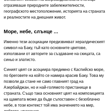
отразяваше природните забележителности,
географското местоположение, историята на страната
и реалностите на днешния живот.
Море, небе, слънце ...
Именно тези асоциации предизвикват хералдическият
символ на Баку, тъй като основните цветове,
използвани от авторите за създаване на скицата, са
синьо и златисто.
Синият цвят се асоциира предимно с Каспийско море,
по бреговете на който се намира красив Баку. Това му
позволи да стане не само главният град на
Азербайджан, но и най-голямото пристанище в
страната. Също така основният цвят на композицията
на щампата може да бъде съпоставен с безоблачно
небе, в този контекст той има значението на мир,