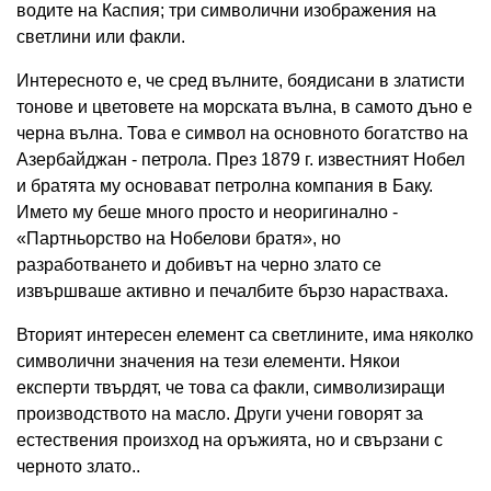
водите на Каспия; три символични изображения на
светлини или факли.
Интересното е, че сред вълните, боядисани в златисти
тонове и цветовете на морската вълна, в самото дъно е
черна вълна. Това е символ на основното богатство на
Азербайджан - петрола. През 1879 г. известният Нобел
и братята му основават петролна компания в Баку.
Името му беше много просто и неоригинално -
«Партньорство на Нобелови братя», но
разработването и добивът на черно злато се
извършваше активно и печалбите бързо нарастваха.
Вторият интересен елемент са светлините, има няколко
символични значения на тези елементи. Някои
експерти твърдят, че това са факли, символизиращи
производството на масло. Други учени говорят за
естествения произход на оръжията, но и свързани с
черното злато..