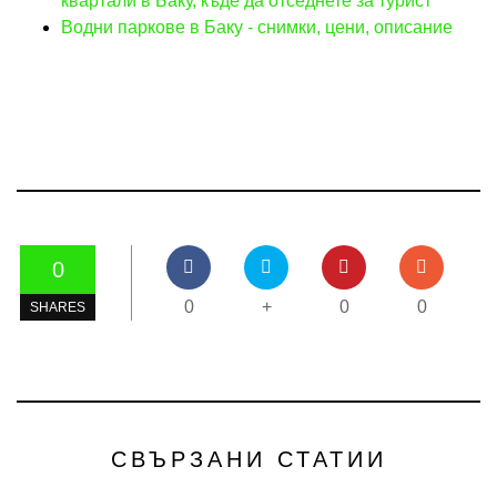
квартали в Баку, къде да отседнете за турист
Водни паркове в Баку - снимки, цени, описание
0
0
+
0
0
SHARES
СВЪРЗАНИ СТАТИИ