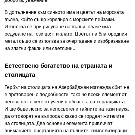
доброта, уважение.
В допълнение към синьото има и цветът на морската
вълна, който също корелира с морските пейзажи.
Използва се при рисуване на вълни, обаче има
редуване на този цвят и злато. Цветът на благородния
метал също се използва за очертаване и изобразяване
на златни факли или светлини..
Естествено богатство на страната и
столицата
Гербът на столицата на Азербайджан изглежда сбит, не
е претоварен с подробности, така че всеки елемент от
него ясно се чете от учени в областта на хералдиката.
И ще бъде лесно за непосветени тайните на тази наука
да отговорят на въпроса с какво се гордеят жителите
на столицата. Два основни елемента привличат
вниманието: очертанията на вълните, символизиращи