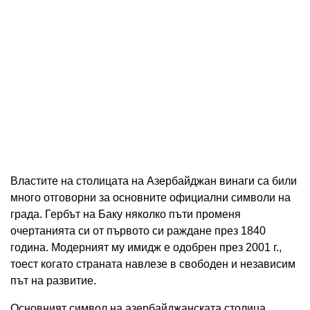
Властите на столицата на Азербайджан винаги са били
много отговорни за основните официални символи на
града. Гербът на Баку няколко пъти променя
очертанията си от първото си раждане през 1840
година. Модерният му имидж е одобрен през 2001 г.,
тоест когато страната навлезе в свободен и независим
път на развитие.
Основният символ на азербайджанската столица