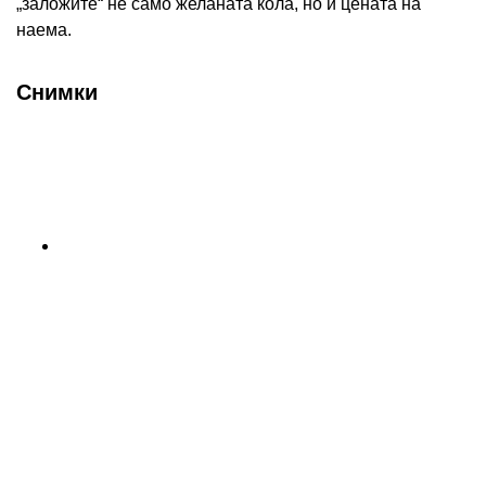
„заложите“ не само желаната кола, но и цената на
наема.
Снимки