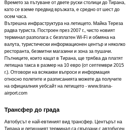
Времето за пътуване от двете руски столици до Тирана,
като се вземе предвид връзката, е средно от шест до
осем часа.
Вътрешна инфраструктура на летището. Майка Тереза ​​
радва туриста. Построен през 2007 г., чисто новият
терминал разполага с безплатен Wi-Fi и обмяна на
валута, туристически информационен център и няколко
ресторанта, безмитни магазини и зона за пушачи.
Пътниците, които кацат в Тирана, ще трябва да платят
летищна такса в размер на 10 евро (от септември 2015
г.). Отговори на всякакви въпроси и информация
относно полетите и разписанията можете да получите
на официалния уебсайт на летището - www.tirana-
airport.com
Трансфер до града
Автобусът е най-евтиният вид трансфер. Центърът на
Тирана и летищният терминал са свързани с автобусен