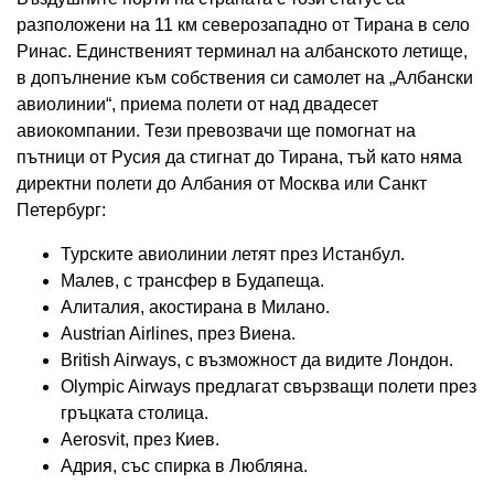
разположени на 11 км северозападно от Тирана в село
Ринас. Единственият терминал на албанското летище,
в допълнение към собствения си самолет на „Албански
авиолинии“, приема полети от над двадесет
авиокомпании. Тези превозвачи ще помогнат на
пътници от Русия да стигнат до Тирана, тъй като няма
директни полети до Албания от Москва или Санкт
Петербург:
Турските авиолинии летят през Истанбул.
Малев, с трансфер в Будапеща.
Алиталия, акостирана в Милано.
Austrian Airlines, през Виена.
British Airways, с възможност да видите Лондон.
Olympic Airways предлагат свързващи полети през
гръцката столица.
Aerosvit, през Киев.
Адрия, със спирка в Любляна.