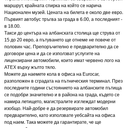
маршрут, крайната спирка на който се нарича
Национален музей. Цената на билета е около две евро.
Първият автобус тръгва за града в 6.00, а последният -
в 18.00.
Такси до центъра на албанската столица ще струва от
15 до 20 евро, а пътуването ще отнеме не повече от
половин час. Препоръчително е предварително да се
договори цена и да се използват услугите на
лицензирани автомобили, които имат червено лого на
ATEX върху жълто тяло.
Можете да наемете кола в офиса на Eurocar,
разположен в сградата на пътническия терминал. През
последните години състоянието на албанските пътища
се подобри значително и в района на града, където се
намира летището, магистралите изглеждат модерни
изобщо. Най-добре е да резервирате автомобил
предварително, като използвате уебсайта на офиса
под наем. Така можете да гарантирате, че ще