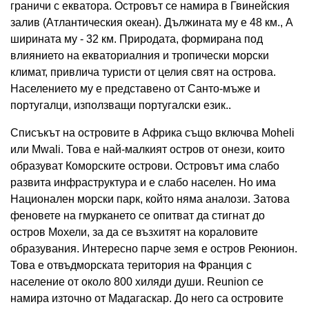
граничи с екватора. Островът се намира в Гвинейския
залив (Атлантическия океан). Дължината му е 48 км., А
ширината му - 32 км. Природата, формирана под
влиянието на екваториалния и тропически морски
климат, привлича туристи от целия свят на острова.
Населението му е представено от Санто-мъже и
португалци, използващи португалски език..
Списъкът на островите в Африка също включва Moheli
или Mwali. Това е най-малкият остров от онези, които
образуват Коморските острови. Островът има слабо
развита инфраструктура и е слабо населен. Но има
Национален морски парк, който няма аналози. Затова
феновете на гмуркането се опитват да стигнат до
остров Мохели, за да се възхитят на кораловите
образувания. Интересно парче земя е остров Реюнион.
Това е отвъдморската територия на Франция с
население от около 800 хиляди души. Reunion се
намира източно от Мадагаскар. До него са островите