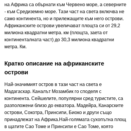
на Африка са обърнати към Червено море, а северните
- към Средиземно море. Тази част на света включва не
само континента, но и прилежащите към него острови.
Африканските острови увеличават площта си от 29,2
милиона квадратни метра. км (площта, заета от
континенталната част) до 30,3 милиона квадратни
метра. Км.
Кратко описание на африканските
острови
Най-значимият остров в тази част на света е
Мадагаскар. Каналът Мозамбик го споделя с
континента. Сейшелите, популярни сред туристите, са
разположени близо до екватора. Мадейра, Канарските
острови, Сокотра, Принсипи, Биоко и други също
принадлежат на Африка.Най-голямата сухопътна площ
в щатите Сао Томе и Принсипи е Сао Томе, която