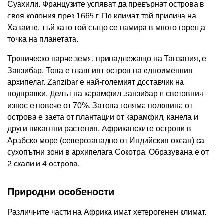
Суахили. Французите успяват да превърнат острова в
своя колония през 1665 г. По климат той прилича на
Хаваите, тъй като той също се намира в много гореща
точка на планетата.
Тропическо парче земя, принадлежащо на Танзания, е
Занзибар. Това е главният остров на едноименния
архипелаг. Zanzibar е най-големият доставчик на
подправки. Делът на карамфил Занзибар в световния
износ е повече от 70%. Затова голяма половина от
острова е заета от плантации от карамфил, канела и
други пикантни растения. Африканските острови в
Арабско море (северозападно от Индийския океан) са
сухопътни зони в архипелага Сокотра. Образувана е от
2 скали и 4 острова.
Природни особености
Различните части на Африка имат хетерогенен климат.