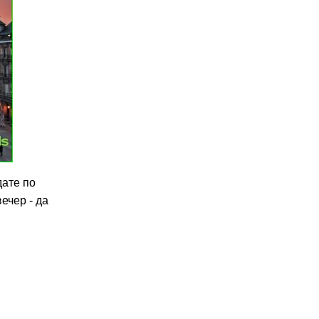
дате по
ечер - да