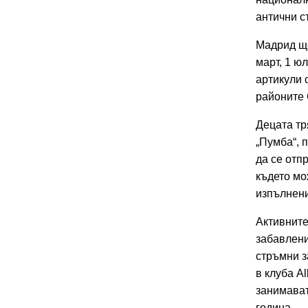
антични с
Мадрид ще
март, 1 ю
артикули 
районите 
Децата тр
„Пумба“, 
да се отп
където мо
изпълнени
Активните
забавлени
стръмни з
в клуба A
занимават
година..