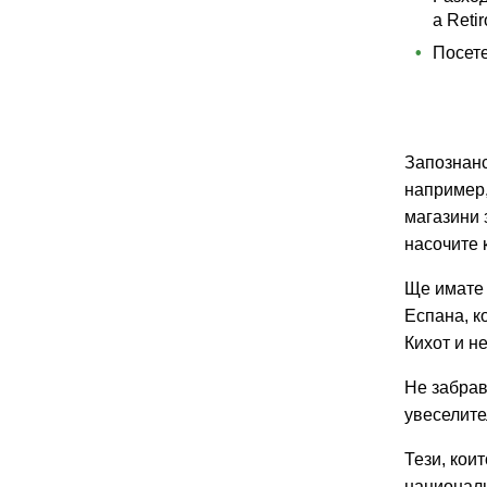
а Retir
Посете
Запознанс
например,
магазини 
насочите 
Ще имате 
Еспана, к
Кихот и н
Не забрав
увеселите
Тези, кои
националн