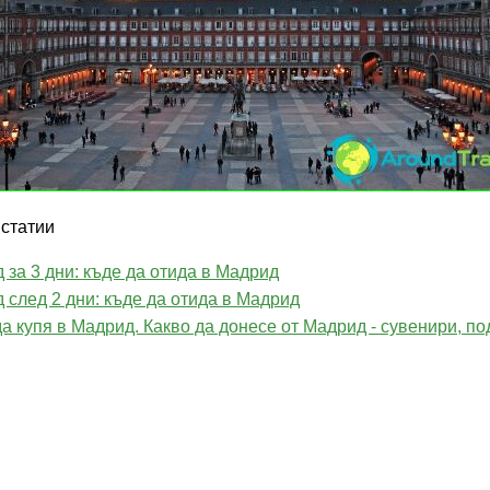
статии
 за 3 дни: къде да отида в Мадрид
 след 2 дни: къде да отида в Мадрид
да купя в Мадрид. Какво да донесе от Мадрид - сувенири, п