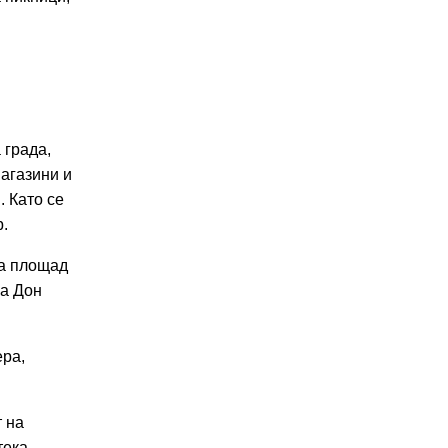
 града,
магазини и
. Като се
р.
на площад
на Дон
ера,
т на
тека,