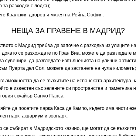
o за разходки с лодка);
те Кралския дворец и музея на Рейна София.
НЕЩА ЗА ПРАВЕНЕ В МАДРИД?
твото с Мадрид трябва да започне с разходка из улиците на
 докато се разхождате по Гран Виа, можете да разгледате 
за сувенири, да разгледате изпълненията на улични артисти
към Пуерта дел Сол, можете да застанете на нула километъ
възможността да се възхитите на испанската архитектура 
ойто е известен със зелените си пространства и паметника 
еговия скуайър Санчо Панса.
яйте да посетите парка Каса де Кампо, където има чисти ез
лен парк, аквариум и зоопарк.
то се събират в Мадридското казино, ще могат да се възхитя
ите съкровища - скулптури и картини, неоготическа библио