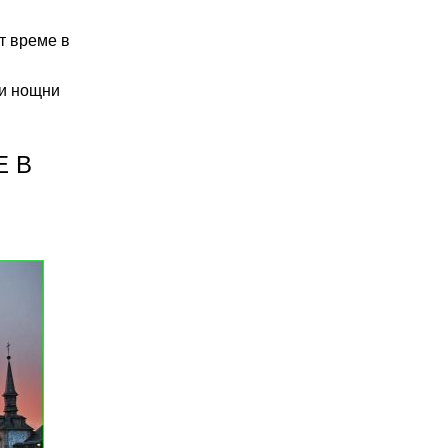
т време в
 и нощни
Е В