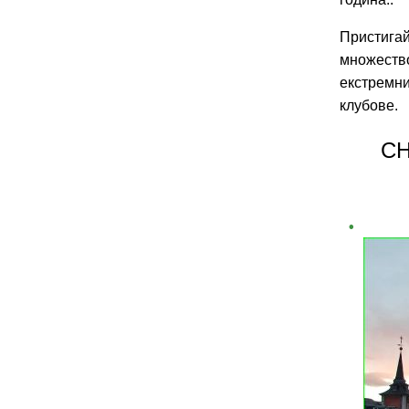
Пристигай
множество
екстремни
клубове.
СН