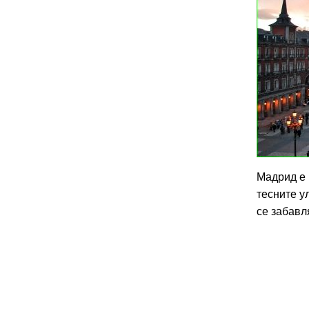
Мадрид е 
тесните у
се забавл