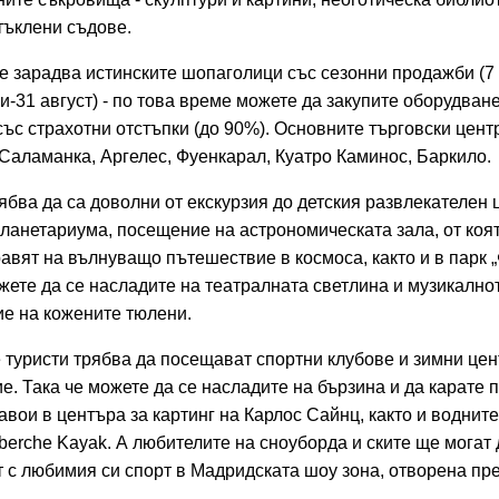
тъклени съдове.
 зарадва истинските шопаголици със сезонни продажби (7
ли-31 август) - по това време можете да закупите оборудван
със страхотни отстъпки (до 90%). Основните търговски цент
Саламанка, Аргелес, Фуенкарал, Куатро Каминос, Баркило.
ябва да са доволни от екскурзия до детския развлекателен 
планетариума, посещение на астрономическата зала, от коя
равят на вълнуващо пътешествие в космоса, както и в парк 
жете да се насладите на театралната светлина и музикално
е на кожените тюлени.
 туристи трябва да посещават спортни клубове и зимни цен
е. Така че можете да се насладите на бързина и да карате 
авои в центъра за картинг на Карлос Сайнц, както и воднит
lberche Kayak. А любителите на сноуборда и ските ще могат 
 с любимия си спорт в Мадридската шоу зона, отворена пр