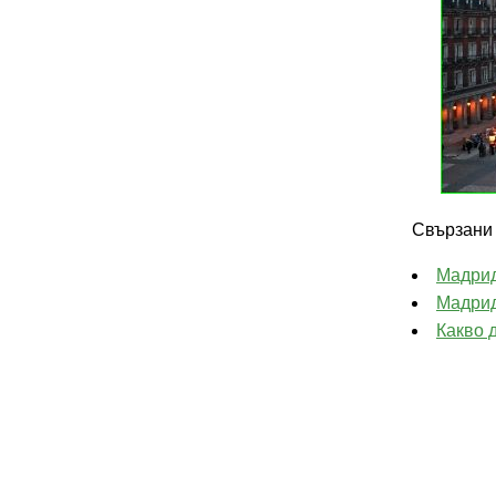
Свързани 
Мадрид
Мадрид
Какво 