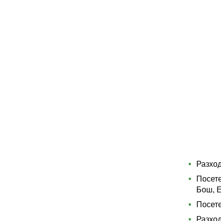
Разход
Посете
Бош, Е
Посете
Разход