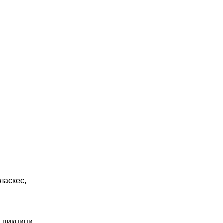
ласкес,
 пикници,