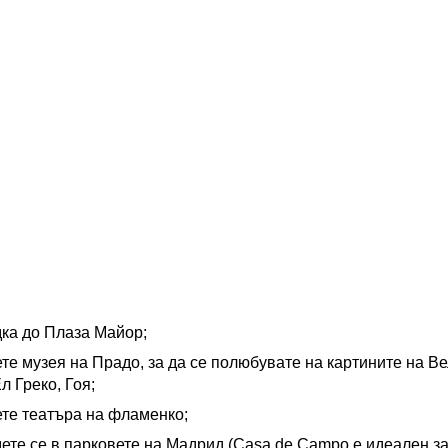
ка до Плаза Майор;
те музея на Прадо, за да се полюбувате на картините на Ве
л Греко, Гоя;
те театъра на фламенко;
ете се в парковете на Мадрид (Casa de Campo е идеален за