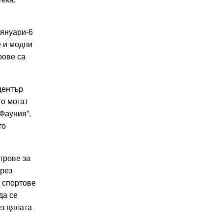
 януари-6
е и модни
рове са
център
то могат
„Фауния“,
то
трове за
през
е спортове
да се
ез цялата